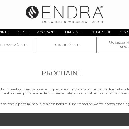
MINTE
GENTI
ACCESORII
LIFESTYLE
REDUCERI
DESI
5%
DISCOUN
3
14
I IN MAXIM
ZILE
RETUR IN
ZILE
NEWS
PROCHAINE
stea ta, povestea noastra incepe cu pasiune si migala si continua cu dragoste si
teritorii neexplorate si te dedici creatiei tale, atunci simti intr-adevar ca traiesti
ie sa participam la implinirea destinelor tuturor femeilor. Poate acesta este sin