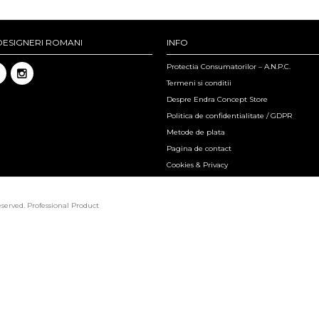
DESIGNERI ROMANI
INFO
Protectia Consumatorilor – A.N.P.C.
Termeni si conditii
Despre Endra Concept Store
Politica de confidentialitate / GDPR
Metode de plata
Pagina de contact
Cookies & Privacy
eserved.
Professional Product