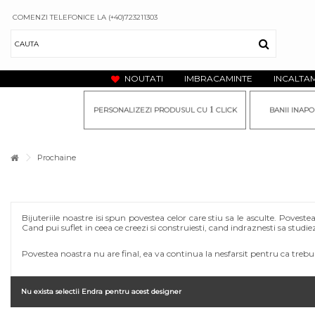
COMENZI TELEFONICE LA (+40)723211303
NOUTATI
IMBRACAMINTE
INCALTA
1
PERSONALIZEZI PRODUSUL CU
CLICK
BANII INAPO
Prochaine
Bijuteriile noastre isi spun povestea celor care stiu sa le asculte. Pove
Cand pui suflet in ceea ce creezi si construiesti, cand indraznesti sa studiezi 
Povestea noastra nu are final, ea va continua la nesfarsit pentru ca trebu
Nu exista selectii Endra pentru acest designer