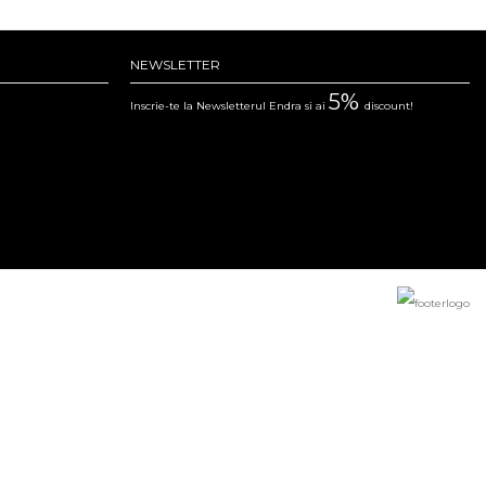
NEWSLETTER
5%
Inscrie-te la Newsletterul Endra si ai
discount!