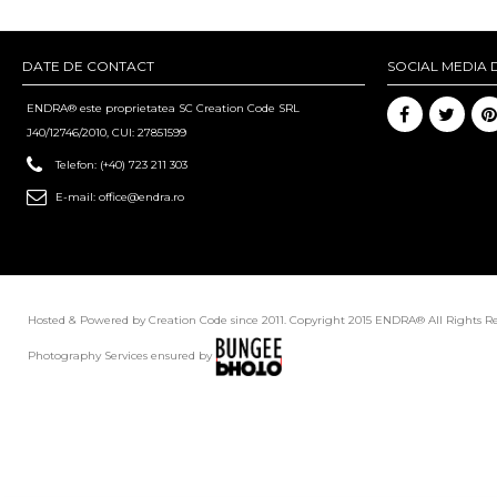
DATE DE CONTACT
SOCIAL MEDIA 
ENDRA® este proprietatea SC Creation Code SRL
J40/12746/2010, CUI: 27851599
Telefon:
(+40) 723 211 303
E-mail:
office@endra.ro
Hosted & Powered by Creation Code since 2011. Copyright 2015 ENDRA® All Rights R
Photography Services ensured by