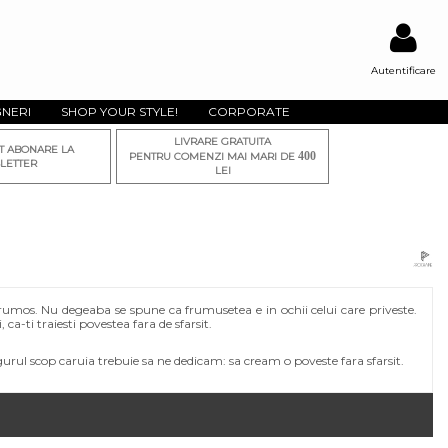
Autentificare
GNERI
SHOP YOUR STYLE!
CORPORATE
LIVRARE GRATUITA
T ABONARE LA
400
PENTRU COMENZI MAI MARI DE
LETTER
LEI
 frumos. Nu degeaba se spune ca frumusetea e in ochii celui care priveste.
, ca-ti traiesti povestea fara de sfarsit.
gurul scop caruia trebuie sa ne dedicam: sa cream o poveste fara sfarsit.