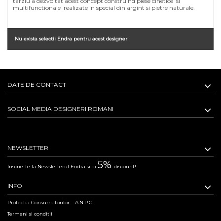
tarziu a dezvoltat acest concept construind piese cinetice si
multifunctionale realizate in special din argint si pietre naturale.
Nu exista selectii Endra pentru acest designer
DATE DE CONTACT
SOCIAL MEDIA DESIGNERI ROMANI
NEWSLETTER
5%
Inscrie-te la Newsletterul Endra si ai
discount!
INFO
Protectia Consumatorilor – A.N.P.C.
Termeni si conditii