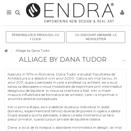
PERSONALIZEZI PRODUSUL CU
DISCOUNT ABONARE LA
5%
CLICK
NEWSLETTER
1
Alliage by Dana Tudor
ALLIAGE BY DANA TUDOR
Nascuta in 1974 in Romania, Dana Tudor a studiat Facultatea de
Arhitectura si a absolvit-o in anul 2000. Cativa ani mai tarziu, in
anul 2011, dupa o perioada in care a profesat ca arhitect, ea a avut
sansa sa descopere o noua modalitate de exprimare prin intermediul
designului de bijuterie. In noua sa orientare a fost intr-o mare
masura influentata de formatia ei de arhitect, care i-a imprimat o
anumita directie conceptuala.
Intr-o prima etapa, ea s-a dedicat studiului individual in acest
domeniu, experimentand tehnici diverse de punere in opera a ideilor.
Dupa aceasta scurta perioada, a decis ca este momentul sa faca
pasul urmator, luand cursuri private de bijuterie clasica.
Dana a avut de la inceput o abordare minimalista in design, iar mai