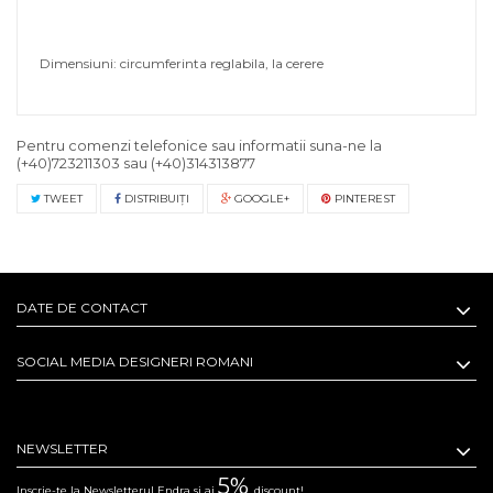
Dimensiuni: circumferinta reglabila, la cerere
Pentru comenzi telefonice sau informatii suna-ne la
(+40)723211303
sau
(+40)314313877
TWEET
DISTRIBUIŢI
GOOGLE+
PINTEREST
DATE DE CONTACT
SOCIAL MEDIA DESIGNERI ROMANI
NEWSLETTER
5%
Inscrie-te la Newsletterul Endra si ai
discount!