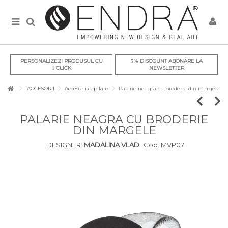
PERSONALIZEZI PRODUSUL CU
DISCOUNT ABONARE LA
5%
CLICK
NEWSLETTER
1
ACCESORII
Accesorii capilare
Palarie neagra cu broderie din margele
PALARIE NEAGRA CU BRODERIE
DIN MARGELE
DESIGNER:
MADALINA VLAD
Cod:
MVP07