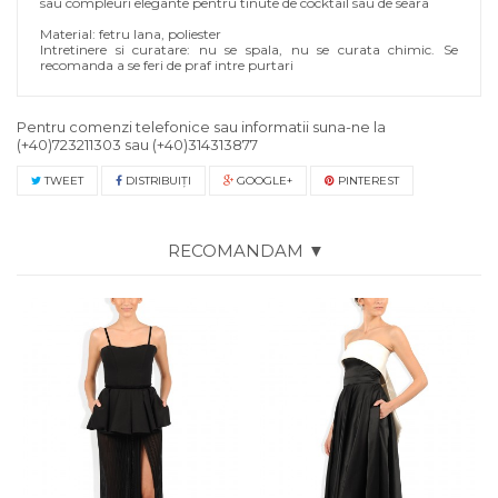
sau compleuri elegante pentru tinute de cocktail sau de seara
Material: fetru lana, poliester
Intretinere si curatare: nu se spala, nu se curata chimic. Se
recomanda a se feri de praf intre purtari
Pentru comenzi telefonice sau informatii suna-ne la
(+40)723211303
sau
(+40)314313877
TWEET
DISTRIBUIŢI
GOOGLE+
PINTEREST
RECOMANDAM ▼