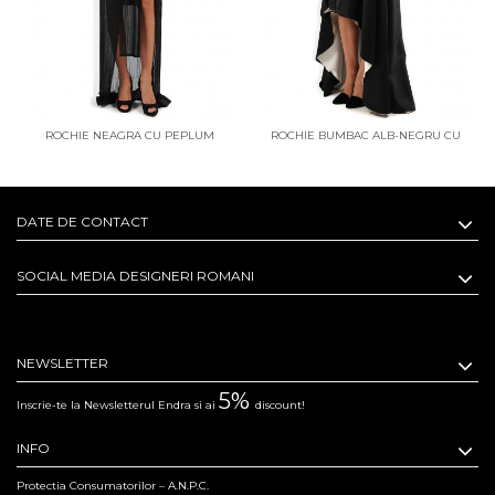
ROCHIE NEAGRA CU PEPLUM
ROCHIE BUMBAC ALB-NEGRU CU
FUNDA SUPRADIMENSIONATA
DATE DE CONTACT
SOCIAL MEDIA DESIGNERI ROMANI
NEWSLETTER
5%
Inscrie-te la Newsletterul Endra si ai
discount!
INFO
Protectia Consumatorilor – A.N.P.C.