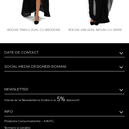
ROCHIE TRIPLU VOAL CU BRODERIE
ROCHIE DIN VOAL NEGRU CU SPATE
NEAGRA
GOL
DATE DE CONTACT
SOCIAL MEDIA DESIGNERI ROMANI
NEWSLETTER
5%
Inscrie-te la Newsletterul Endra si ai
discount!
INFO
Protectia Consumatorilor – A.N.P.C.
Termeni si conditii