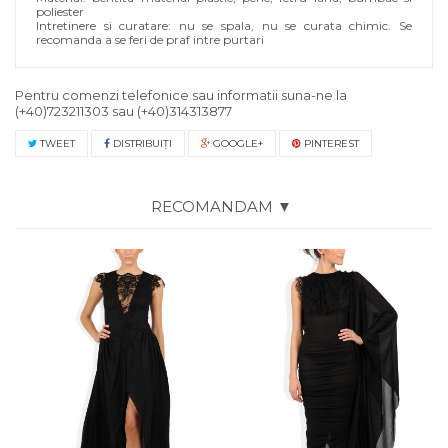
poliester
Intretinere si curatare: nu se spala, nu se curata chimic. Se
recomanda a se feri de praf intre purtari
Pentru comenzi telefonice sau informatii suna-ne la
(+40)723211303
sau
(+40)314313877
TWEET
DISTRIBUIŢI
GOOGLE+
PINTEREST
RECOMANDAM ▼