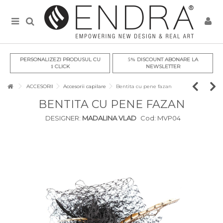
PERSONALIZEZI PRODUSUL CU
DISCOUNT ABONARE LA
5%
CLICK
NEWSLETTER
1
ACCESORII
Accesorii capilare
Bentita cu pene fazan
BENTITA CU PENE FAZAN
DESIGNER:
MADALINA VLAD
Cod:
MVP04