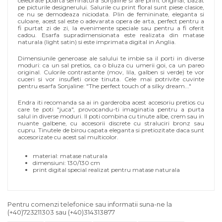
celebrate poarta semnatura Sonjaline si are print original, bazat
pe picturile designerului. Salurile cu print floral sunt piese clasice,
ce nu se demodeaza niciodata. Plin de femininate, eleganta si
culoare, acest sal este o adevarata opera de arta, perfect pentru a
fi purtat zi de zi, la evenimente speciale sau pentru a fi oferit
cadou. Esarfa supradimensionata este realizata din matase
naturala (light satin) si este imprimata digital in Anglia.
Dimensiunile generoase ale salului te imbie sa il porti in diverse
moduri: ca un sal pretios, ca o bluza cu umerii goi, ca un pareo
original. Culorile contrastante (mov, lila, galben si verde) te vor
cuceri si vor insufleti orice tinuta. Cele mai potrivite cuvinte
pentru esarfa Sonjaline: "The perfect touch of a silky dream..."
Endra iti recomanda sa ai in garderoba acest accesoriu pretios cu
care te poti "juca", provocandu-ti imaginatia pentru a purta
salul in diverse moduri. Il poti combina cu tinute albe, crem sau in
nuante galbene, cu accesorii discrete cu straluciri bronz sau
cupru. Tinutele de birou capata eleganta si pretiozitate daca sunt
accesorizate cu acest sal multicolor.
material: matase naturala
dimensiuni: 130/130 cm
print digital special realizat pentru matase naturala
Pentru comenzi telefonice sau informatii suna-ne la
(+40)723211303
sau
(+40)314313877