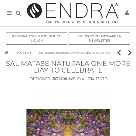
PERSONALIZEZI PRODUSUL CU
DISCOUNT ABONARE LA
5%
CLICK
NEWSLETTER
1
ACCESORII
Sal matase naturala One more day to celebrate
SAL MATASE NATURALA ONE MORE
DAY TO CELEBRATE
DESIGNER:
SONJALINE
Cod:
SJ4-1307D