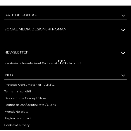
DATE DE CONTACT
SOCIAL MEDIA DESIGNERI ROMANI
NEWSLETTER
5%
Inscrie-te la Newsletterul Endra si ai
discount!
INFO
Protectia Consumatorilor – A.N.P.C.
Termeni si conditii
Despre Endra Concept Store
Politica de confidentialitate / GDPR
Metode de plata
Pagina de contact
Cookies & Privacy