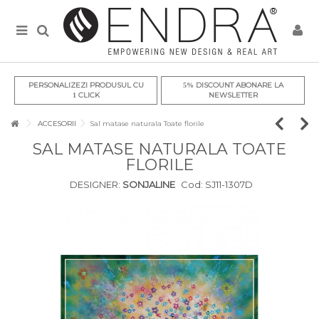
PERSONALIZEZI PRODUSUL CU
DISCOUNT ABONARE LA
5%
CLICK
NEWSLETTER
1
ACCESORII
Sal matase naturala Toate florile
SAL MATASE NATURALA TOATE
FLORILE
DESIGNER:
SONJALINE
Cod:
SJ11-1307D