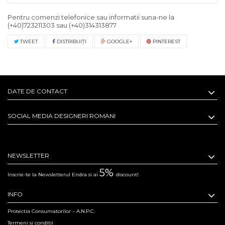
Pentru comenzi telefonice sau informatii suna-ne la
(+40)723211303
sau
(+40)314313877
TWEET
DISTRIBUIŢI
GOOGLE+
PINTEREST
DATE DE CONTACT
SOCIAL MEDIA DESIGNERI ROMANI
NEWSLETTER
5%
Inscrie-te la Newsletterul Endra si ai
discount!
INFO
Protectia Consumatorilor – A.N.P.C.
Termeni si conditii