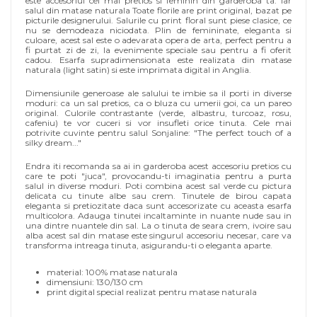
este accesoriul cel mai pretios si feminin din garderoba ta. Iar
salul din matase naturala Toate florile are print original, bazat pe
picturile designerului. Salurile cu print floral sunt piese clasice, ce
nu se demodeaza niciodata. Plin de femininate, eleganta si
culoare, acest sal este o adevarata opera de arta, perfect pentru a
fi purtat zi de zi, la evenimente speciale sau pentru a fi oferit
cadou. Esarfa supradimensionata este realizata din matase
naturala (light satin) si este imprimata digital in Anglia.
Dimensiunile generoase ale salului te imbie sa il porti in diverse
moduri: ca un sal pretios, ca o bluza cu umerii goi, ca un pareo
original. Culorile contrastante (verde, albastru, turcoaz, rosu,
cafeniu) te vor cuceri si vor insufleti orice tinuta. Cele mai
potrivite cuvinte pentru salul Sonjaline: "The perfect touch of a
silky dream..."
Endra iti recomanda sa ai in garderoba acest accesoriu pretios cu
care te poti "juca", provocandu-ti imaginatia pentru a purta
salul in diverse moduri. Poti combina acest sal verde cu pictura
delicata cu tinute albe sau crem. Tinutele de birou capata
eleganta si pretiozitate daca sunt accesorizate cu aceasta esarfa
multicolora. Adauga tinutei incaltaminte in nuante nude sau in
una dintre nuantele din sal. La o tinuta de seara crem, ivoire sau
alba acest sal din matase este singurul accesoriu necesar, care va
transforma intreaga tinuta, asigurandu-ti o eleganta aparte.
material: 100% matase naturala
dimensiuni: 130/130 cm
print digital special realizat pentru matase naturala