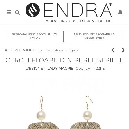
PERSONALIZEZI PRODUSUL CU
DISCOUNT ABONARE LA
5%
CLICK
NEWSLETTER
1
ACCESORII
Cercei floare din perle si piele
CERCEI FLOARE DIN PERLE SI PIELE
DESIGNER:
LADY MAGPIE
Cod:
LM-11-2211E