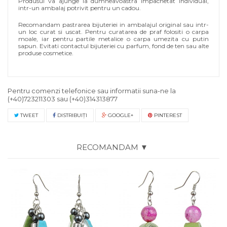
Produsul va ajunge la dumneavoastra impachetat individual,
intr-un ambalaj potrivit pentru un cadou.
Recomandam pastrarea bijuteriei in ambalajul original sau intr-
un loc curat si uscat. Pentru curatarea de praf folositi o carpa
moale, iar pentru partile metalice o carpa umezita cu putin
sapun. Evitati contactul bijuteriei cu parfum, fond de ten sau alte
produse cosmetice.
Pentru comenzi telefonice sau informatii suna-ne la
(+40)723211303
sau
(+40)314313877
TWEET
DISTRIBUIŢI
GOOGLE+
PINTEREST
RECOMANDAM ▼