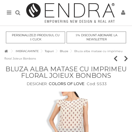
PERSONALIZEZI PRODUSUL CU
DISCOUNT ABONARE LA
5%
CLICK
NEWSLETTER
1
IMBRACAMINTE
Topuri
Bluze
Bluza alba matase cu imprimeu
floral Joieux Bonbons
BLUZA ALBA MATASE CU IMPRIMEU
FLORAL JOIEUX BONBONS
DESIGNER:
COLORS OF LOVE
Cod:
SS33