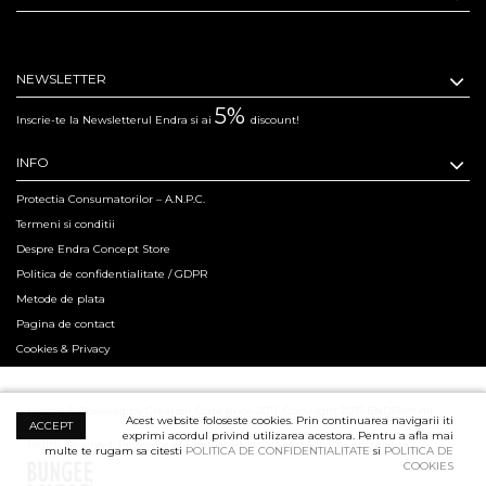
NEWSLETTER
5%
Inscrie-te la Newsletterul Endra si ai
discount!
INFO
Protectia Consumatorilor – A.N.P.C.
Termeni si conditii
Despre Endra Concept Store
Politica de confidentialitate / GDPR
Metode de plata
Pagina de contact
Cookies & Privacy
Hosted & Powered by Creation Code since 2011. Copyright 2015 ENDRA® All
Acest website foloseste cookies. Prin continuarea navigarii iti
ACCEPT
exprimi acordul privind utilizarea acestora. Pentru a afla mai
Rights Reserved.
Professional Product Photography Services ensured by
multe te rugam sa citesti
POLITICA DE CONFIDENTIALITATE
si
POLITICA DE
COOKIES