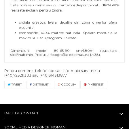
fuste midi sau creion sau cu pantaloni drepti colorati.
Bluza este
realizata exclusiv pentru Endra.
croiala dreapta, lejera;
detaliile din zona umerilor ofera
eleganta
compozitie: 100% matase naturala. Spalare manuala la
maxim 30C sau program Delicate.
Dimensiuni model: 89-65-90 cm/1,80m (bust-talie-
sold/inaltime). Produsul fotografiat este masura M(38).
Pentru comenzi telefonice sau informatii suna-ne la
(+40)723211303
sau
(+40)314313877
TWEET
DISTRIBUIŢI
GOOGLE+
PINTEREST
DATE DE CONTACT
SOCIAL MEDIA DESIGNERI ROMANI