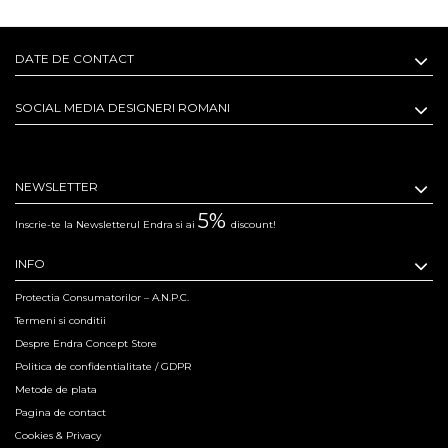
DATE DE CONTACT
SOCIAL MEDIA DESIGNERI ROMANI
NEWSLETTER
5%
Inscrie-te la Newsletterul Endra si ai
discount!
INFO
Protectia Consumatorilor – A.N.P.C.
Termeni si conditii
Despre Endra Concept Store
Politica de confidentialitate / GDPR
Metode de plata
Pagina de contact
Cookies & Privacy