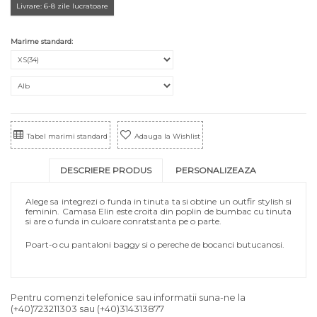
Livrare: 6-8 zile lucratoare
Marime standard:
Tabel marimi standard
Adauga la Wishlist
DESCRIERE PRODUS
PERSONALIZEAZA
Alege sa integrezi o funda in tinuta ta si obtine un outfir stylish si
feminin. Camasa Elin este croita din poplin de bumbac cu tinuta
si are o funda in culoare conratstanta pe o parte.
Poart-o cu pantaloni baggy si o pereche de bocanci butucanosi.
Pentru comenzi telefonice sau informatii suna-ne la
(+40)723211303
sau
(+40)314313877