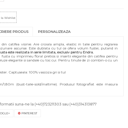
la Wishlist
CRIERE PRODUS
PERSONALIZEAZA
din catifea visinie. Are croiala ampla, elastic in talie pentru reglarea
 buzunare ascunse. Este dublata cu tul ce ofera volum fustei, putand in
usta este realizata in serie limitata, exclusiv pentru Endra.
 fusta cu imprimeu floral pretios si insertii elegante din catifea pentru
luze elegante si sandale cu toc cui. Pentru tinute de zi combin-o cu un
ster. Captuseala: 100% vascoza gri si tul
1,80m (bust-talie-sold/inaltime). Produsul fotografiat este masura
formatii suna-ne la
(+40)723211303
sau
(+40)314313877
OGLE+
PINTEREST