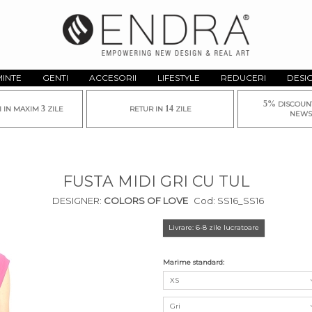
MINTE
GENTI
ACCESORII
LIFESTYLE
REDUCERI
DESI
5%
DISCOUN
3
14
I IN MAXIM
ZILE
RETUR IN
ZILE
NEWS
FUSTA MIDI GRI CU TUL
DESIGNER:
COLORS OF LOVE
Cod:
SS16_SS16
Livrare: 6-8 zile lucratoare
Marime standard:
XS
Gri