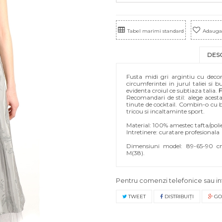
Tabel marimi standard
Adauga 
DES
Fusta midi gri argintiu cu decor 
circumferintei in jurul taliei si
evidenta croiul ce subtiaza talia.
F
Recomandari de stil: alege acesta
tinute de cocktail. Combin-o cu b
tricou si incaltaminte sport.
Material: 100% amestec tafta/polie
Intretinere: curatare profesionala
Dimensiuni model: 89-65-90 cm/
M(38).
Pentru comenzi telefonice sau in
TWEET
DISTRIBUIŢI
GO