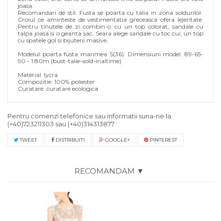
joasa.
Recomandari de stil: Fusta se poarta cu talia in zona soldurilor.
Croiul ce aminteste de vestimentatia greceasca ofera lejeritate.
Pentru tinutele de zi combin-o cu un top colorat, sandale cu
talpa joasa si o geanta sac. Seara alege sandale cu toc cui, un top
cu spatele gol si bijuterii masive.
Modelul poarta fusta marimea S(36). Dimensiuni model: 89-65-
90 - 1.80m (bust-talie-sold-inaltime)
Material: lycra
Compozitie: 100% poliester
Curatare: curatare ecologica
Pentru comenzi telefonice sau informatii suna-ne la
(+40)723211303
sau
(+40)314313877
TWEET
DISTRIBUIŢI
GOOGLE+
PINTEREST
RECOMANDAM ▼