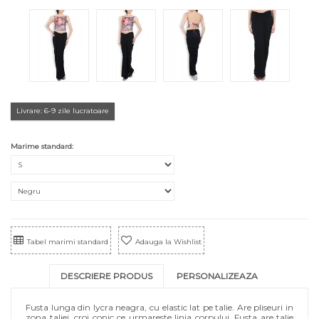
Livrare: 6-9 zile lucratoare
Marime standard:
Tabel marimi standard
Adauga la Wishlist
DESCRIERE PRODUS
PERSONALIZEAZA
Fusta lunga din lycra neagra, cu elastic lat pe talie. Are pliseuri in
zona taliei, croi conic ce urmareste linia corpului. Fusta are talie