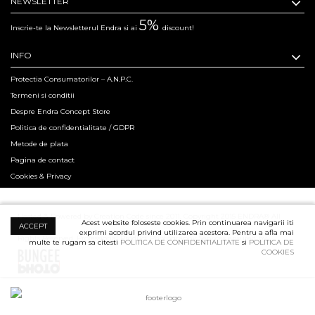
NEWSLETTER
5%
Inscrie-te la Newsletterul Endra si ai
discount!
INFO
Protectia Consumatorilor – A.N.P.C.
Termeni si conditii
Despre Endra Concept Store
Politica de confidentialitate / GDPR
Metode de plata
Pagina de contact
Cookies & Privacy
Hosted & Powered by Creation Code since 2011. Copyright 2015 ENDRA® All
Acest website foloseste cookies. Prin continuarea navigarii iti
ACCEPT
exprimi acordul privind utilizarea acestora. Pentru a afla mai
Rights Reserved.
Professional Product Photography Services ensured by
multe te rugam sa citesti
POLITICA DE CONFIDENTIALITATE
si
POLITICA DE
COOKIES