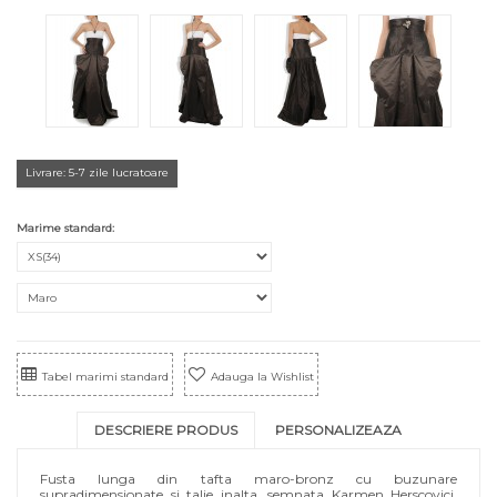
Livrare: 5-7 zile lucratoare
Marime standard:
Tabel marimi standard
Adauga la Wishlist
DESCRIERE PRODUS
PERSONALIZEAZA
Fusta lunga din tafta maro-bronz cu buzunare
supradimensionate si talie inalta, semnata Karmen Herscovici.