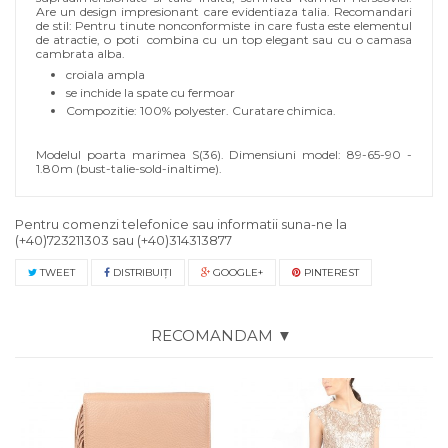
Are un design impresionant care evidentiaza talia. Recomandari
de stil: Pentru tinute nonconformiste in care fusta este elementul
de atractie, o poti combina cu un top elegant sau cu o camasa
cambrata alba.
croiala ampla
se inchide la spate cu fermoar
Compozitie: 100% polyester. Curatare chimica.
Modelul poarta marimea S(36). Dimensiuni model: 89-65-90 -
1.80m (bust-talie-sold-inaltime).
Pentru comenzi telefonice sau informatii suna-ne la
(+40)723211303
sau
(+40)314313877
TWEET
DISTRIBUIŢI
GOOGLE+
PINTEREST
RECOMANDAM ▼