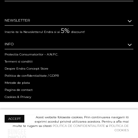
NEWSLETTER
5%
Inscrie-te la Newsletterul Endra si ai
discount!
INFO
Protectia Consumatorilor – A.N.P.C.
Termeni si conditii
Despre Endra Concept Store
Politica de confidentialitate / GDPR
Metode de plata
Pagina de contact
Cookies & Privacy
Hosted & Powered by Creation Code since 2011. Copyright 2015 ENDRA® All
Acest website foloseste cookies. Prin continuarea navigarii iti
ACCEPT
exprimi acordul privind utilizarea acestora. Pentru a afla mai
Rights Reserved.
Professional Product Photography Services ensured by
multe te rugam sa citesti
POLITICA DE CONFIDENTIALITATE
si
POLITICA DE
COOKIES