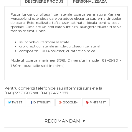
DESCRIERE PRODUS
PERSONALIZEAZA
Fusta lunga cu pliseuri pe laterale poarta semnatura Karmen
Herscovici si este piesa care va aduce eleganta suprema tinutelor
de seara. Este realizata tafta usor satinata, ideala pentru ocazii
speciale. Piesa are un croi care subtiaza, alungeste silueta si te va
face sa te simti unica.
se inchide cu fermoar la spate
croi drept cu laterale ample cu pliseuri pe lateral
compozitie: 100% poliester; curatare chimica
Modelul poarta marimea S(36). Dimensiuni model: 89-65-90 -
1.80m (bust-talie-sold-inaltime).
Pentru comenzi telefonice sau informatii suna-ne la
(+40)723211303
sau
(+40)314313877
TWEET
DISTRIBUIŢI
GOOGLE+
PINTEREST
RECOMANDAM ▼