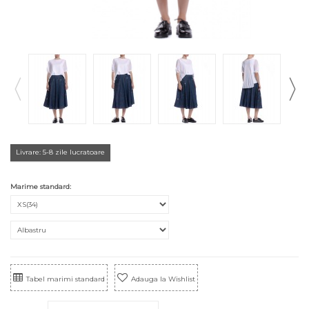
Livrare: 5-8 zile lucratoare
Marime standard:
Tabel marimi standard
Adauga la Wishlist