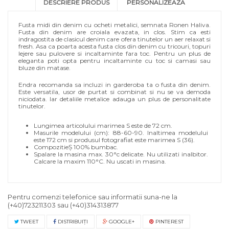
DESCRIERE PRODUS
PERSONALIZEAZA
Fusta midi din denim cu ocheti metalici, semnata Ronen Haliva.
Fusta din denim are croiala evazata, in clos. Stim ca esti
indragostita de clasicul denim care ofera tinutelor un aer relaxat si
fresh. Asa ca poarta acesta fusta clos din denim cu tricouri, topuri
lejere sau pulovere si incaltaminte fara toc. Pentru un plus de
eleganta poti opta pentru incaltaminte cu toc si camasi sau
bluze din matase.
Endra recomanda sa incluzi in garderoba ta o fusta din denim.
Este versatila, usor de purtat si combinat si nu se va demoda
niciodata. Iar detaliile metalice adauga un plus de personalitate
tinutelor.
Lungimea articolului marimea S este de 72 cm.
Masurile modelului (cm): 88-60-90. Inaltimea modelului
este 172 cm si produsul fotografiat este marimea S (36).
CompozitieȘ 100% bumbac.
Spalare la masina max. 30°c delicate. Nu utilizati inalbitor.
Calcare la maxim 110°C. Nu uscati in masina.
Pentru comenzi telefonice sau informatii suna-ne la
(+40)723211303
sau
(+40)314313877
TWEET
DISTRIBUIŢI
GOOGLE+
PINTEREST