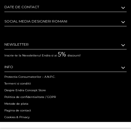
DATE DE CONTACT
SOCIAL MEDIA DESIGNERI ROMANI
NEWSLETTER
5%
Inscrie-te la Newsletterul Endra si ai
discount!
INFO
Protectia Consumatorilor – A.N.P.C.
Termeni si conditii
Despre Endra Concept Store
Politica de confidentialitate / GDPR
Metode de plata
Pagina de contact
Cookies & Privacy