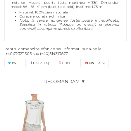
metalice.
Modelul poarta fusta marimea M(38). Dimensiuni
model: 86 - 65 - 91 cm (bust-talie-sold). Inaltime: 1,75 m.
Material: 100% piele naturala
Curatare: curatare chimica
Nota: la cerere, lungimea fustei poate fi modificata.
Specifica in rubrica "Adauga un mesaj", la plasarea
comenzii, ce lungime doresti sa aiba fusta.
Pentru comenzi telefonice sau informatii suna-ne la
(+40)723211303
sau
(+40)314313877
TWEET
DISTRIBUIŢI
GOOGLE+
PINTEREST
RECOMANDAM ▼