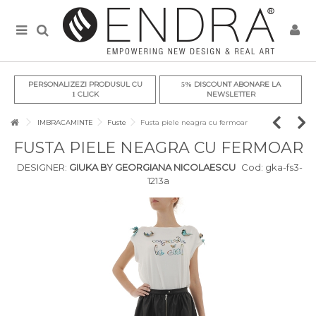
PERSONALIZEZI PRODUSUL CU
DISCOUNT ABONARE LA
5%
CLICK
NEWSLETTER
1
IMBRACAMINTE
Fuste
Fusta piele neagra cu fermoar
FUSTA PIELE NEAGRA CU FERMOAR
DESIGNER:
GIUKA BY GEORGIANA NICOLAESCU
Cod:
gka-fs3-
1213a