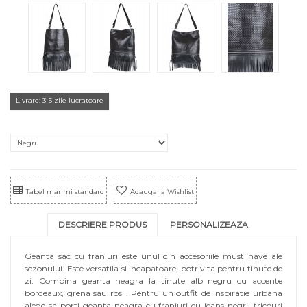
Livrare: 3-5 zile lucratoare
Tabel marimi standard
Adauga la Wishlist
DESCRIERE PRODUS
PERSONALIZEAZA
Geanta sac cu franjuri este unul din accesoriile must have ale
sezonului. Este versatila si incapatoare, potrivita pentru tinute de
zi. Combina geanta neagra la tinute alb negru cu accente
bordeaux, grena sau rosii. Pentru un outfit de inspiratie urbana
alege sa porti geanta neagra cu franjuri cu jeans negri, tricouri