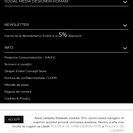
SOCIAL MEDIA DESIGNERI ROMANI
NEWSLETTER
5%
Inscrie-te la Newsletterul Endra si ai
discount!
INFO
Protectia Consumatorilor – A.N.P.C.
Termeni si conditii
Despre Endra Concept Store
Politica de confidentialitate / GDPR
Metode de plata
Pagina de contact
Cookies & Privacy
Hosted & Powered by Creation Code since 2011. Copyright 2015 ENDRA® All
Acest website foloseste cookies. Prin continuarea navigarii iti
ACCEPT
exprimi acordul privind utilizarea acestora. Pentru a afla mai
Rights Reserved.
Professional Product Photography Services ensured by
multe te rugam sa citesti
POLITICA DE CONFIDENTIALITATE
si
POLITICA DE
COOKIES