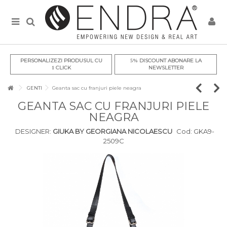
PERSONALIZEZI PRODUSUL CU
DISCOUNT ABONARE LA
5%
CLICK
NEWSLETTER
1
GENTI
Geanta sac cu franjuri piele neagra
GEANTA SAC CU FRANJURI PIELE
NEAGRA
DESIGNER:
GIUKA BY GEORGIANA NICOLAESCU
Cod:
GKA9-
2509C