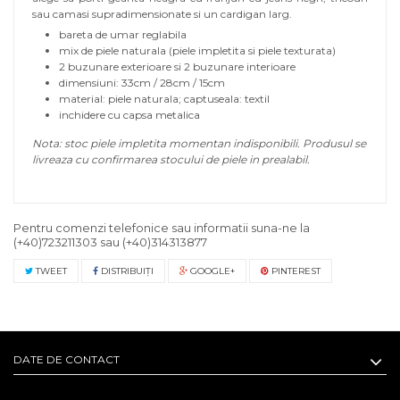
sau camasi supradimensionate si un cardigan larg.
bareta de umar reglabila
mix de piele naturala (piele impletita si piele texturata)
2 buzunare exterioare si 2 buzunare interioare
dimensiuni: 33cm / 28cm / 15cm
material: piele naturala; captuseala: textil
inchidere cu capsa metalica
Nota: stoc piele impletita momentan indisponibili. Produsul se
livreaza cu confirmarea stocului de piele in prealabil.
Pentru comenzi telefonice sau informatii suna-ne la
(+40)723211303
sau
(+40)314313877
TWEET
DISTRIBUIŢI
GOOGLE+
PINTEREST
DATE DE CONTACT