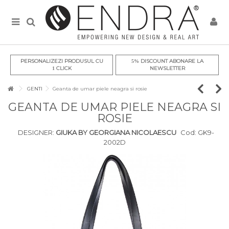
PERSONALIZEZI PRODUSUL CU
DISCOUNT ABONARE LA
5%
CLICK
NEWSLETTER
1
GENTI
Geanta de umar piele neagra si rosie
GEANTA DE UMAR PIELE NEAGRA SI
ROSIE
DESIGNER:
GIUKA BY GEORGIANA NICOLAESCU
Cod:
GK9-
2002D