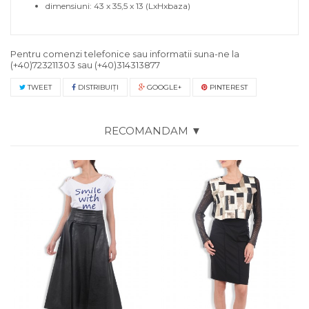
dimensiuni: 43 x 35,5 x 13 (LxHxbaza)
Pentru comenzi telefonice sau informatii suna-ne la
(+40)723211303
sau
(+40)314313877
TWEET
DISTRIBUIŢI
GOOGLE+
PINTEREST
RECOMANDAM ▼