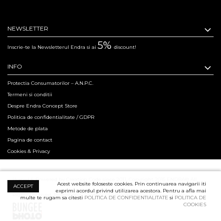
NEWSLETTER
5%
Inscrie-te la Newsletterul Endra si ai
discount!
INFO
Protectia Consumatorilor – A.N.P.C.
Termeni si conditii
Despre Endra Concept Store
Politica de confidentialitate / GDPR
Metode de plata
Pagina de contact
Cookies & Privacy
Hosted & Powered by Creation Code since 2011. Copyright 2015 ENDRA® All
Acest website foloseste cookies. Prin continuarea navigarii iti
ACCEPT
exprimi acordul privind utilizarea acestora. Pentru a afla mai
Rights Reserved.
Professional Product Photography Services ensured by
multe te rugam sa citesti
POLITICA DE CONFIDENTIALITATE
si
POLITICA DE
COOKIES