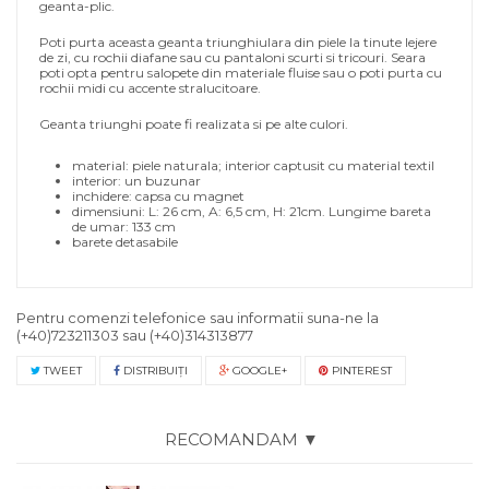
geanta-plic.
Poti purta aceasta geanta triunghiulara din piele la tinute lejere
de zi, cu rochii diafane sau cu pantaloni scurti si tricouri. Seara
poti opta pentru salopete din materiale fluise sau o poti purta cu
rochii midi cu accente stralucitoare.
Geanta triunghi poate fi realizata si pe alte culori.
material: piele naturala; interior captusit cu material textil
interior: un buzunar
inchidere: capsa cu magnet
dimensiuni:
L: 26 cm, A: 6,5 cm, H: 21cm. Lungime bareta
de umar: 133 cm
barete detasabile
Pentru comenzi telefonice sau informatii suna-ne la
(+40)723211303
sau
(+40)314313877
TWEET
DISTRIBUIŢI
GOOGLE+
PINTEREST
RECOMANDAM ▼