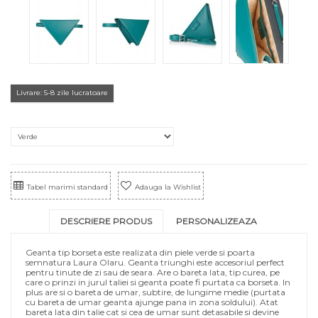
Livrare: 5-8 zile lucratoare
Tabel marimi standard
Adauga la Wishlist
DESCRIERE PRODUS
PERSONALIZEAZA
Geanta tip borseta este realizata din piele verde si poarta
semnatura Laura Olaru. Geanta triunghi este accesoriul perfect
pentru tinute de zi sau de seara. Are o bareta lata, tip curea, pe
care o prinzi in jurul taliei si geanta poate fi purtata ca borseta. In
plus are si o bareta de umar, subtire, de lungime medie (purtata
cu bareta de umar geanta ajunge pana in zona soldului). Atat
bareta lata din talie cat si cea de umar sunt detasabile si devine