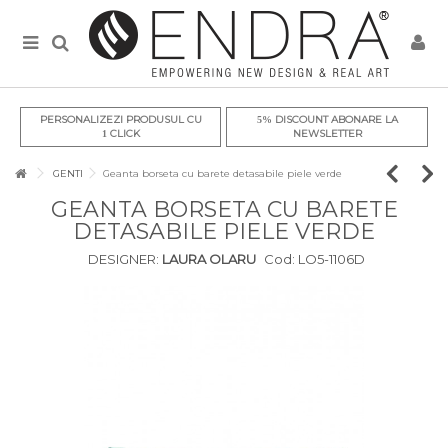
PERSONALIZEZI PRODUSUL CU
DISCOUNT ABONARE LA
5%
CLICK
NEWSLETTER
1
GENTI
Geanta borseta cu barete detasabile piele verde
GEANTA BORSETA CU BARETE
DETASABILE PIELE VERDE
DESIGNER:
LAURA OLARU
Cod:
LO5-1106D