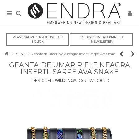
PERSONALIZEZI PRODUSUL CU
DISCOUNT ABONARE LA
5%
CLICK
NEWSLETTER
1
GENTI
Geanta de umar piele neagra insertii sarpe Ava Snake
GEANTA DE UMAR PIELE NEAGRA
INSERTII SARPE AVA SNAKE
DESIGNER:
WILD INGA
Cod:
WI20812D