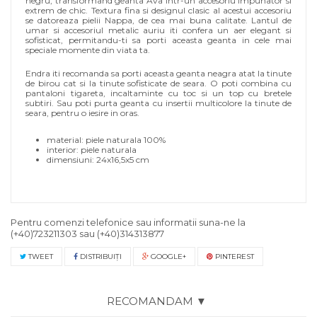
negru, transformand geanta Ava intr-un accesoriu impunator si
extrem de chic. Textura fina si designul clasic al acestui accesoriu
se datoreaza pielii Nappa, de cea mai buna calitate. Lantul de
umar si accesoriul metalic auriu iti confera un aer elegant si
sofisticat, permitandu-ti sa porti aceasta geanta in cele mai
speciale momente din viata ta.
Endra iti recomanda sa porti aceasta geanta neagra atat la tinute
de birou cat si la tinute sofisticate de seara. O poti combina cu
pantaloni tigareta, incaltaminte cu toc si un top cu bretele
subtiri. Sau poti purta geanta cu insertii multicolore la tinute de
seara, pentru o iesire in oras.
material: piele naturala 100%
interior: piele naturala
dimensiuni: 24x16,5x5 cm
Pentru comenzi telefonice sau informatii suna-ne la
(+40)723211303
sau
(+40)314313877
TWEET
DISTRIBUIŢI
GOOGLE+
PINTEREST
RECOMANDAM ▼