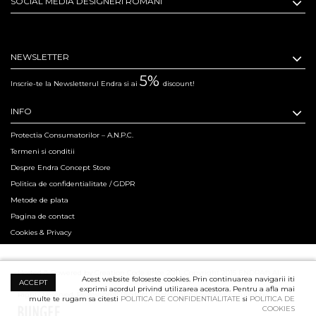
SOCIAL MEDIA DESIGNERI ROMANI
NEWSLETTER
5%
Inscrie-te la Newsletterul Endra si ai
discount!
INFO
Protectia Consumatorilor – A.N.P.C.
Termeni si conditii
Despre Endra Concept Store
Politica de confidentialitate / GDPR
Metode de plata
Pagina de contact
Cookies & Privacy
Hosted & Powered by Creation Code since 2011. Copyright 2015 ENDRA® All
Acest website foloseste cookies. Prin continuarea navigarii iti
ACCEPT
exprimi acordul privind utilizarea acestora. Pentru a afla mai
Rights Reserved.
Professional Product Photography Services ensured by
multe te rugam sa citesti
POLITICA DE CONFIDENTIALITATE
si
POLITICA DE
COOKIES