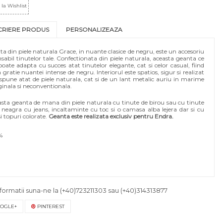
la Wishlist
CRIERE PRODUS
PERSONALIZEAZA
ta din piele naturala Grace, in nuante clasice de negru, este un accesoriu
abil tinutelor tale. Confectionata din piele naturala, aceasta geanta ce
te adapta cu succes atat tinutelor elegante, cat si celor casual, fiind
ratie nuantei intense de negru. Interiorul este spatios, sigur si realizat
ispune atat de piele naturala, cat si de un lant metalic auriu in marime
ginala si neconventionala.
asta geanta de mana din piele naturala cu tinute de birou sau cu tinute
 neagra cu jeans, incaltaminte cu toc si o camasa alba lejera dar si cu
i topuri colorate.
Geanta este realizata exclusiv pentru Endra.
%
formatii suna-ne la
(+40)723211303
sau
(+40)314313877
OGLE+
PINTEREST