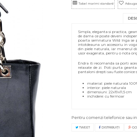
Tabel marimi standard
Adauga 
DES
Simpla, eleganta si practica, gean
de dama ce poate deveni indispens
poarta semnatura Wild Inga se poa
intotdeauna un accesoriu in voga g
din piele naturala, iar manerul d
usor exagerata, pentru o nota ori
Endra iti recomanda sa porti ace
relaxate de zi. Poti purta geanta
pantaloni drepti sau fuste conice s
material: piele naturala 100
interior: piele naturala
dimensiuni: 22x19x11,5 cm
inchidere: cu fermoar
Pentru comenzi telefonice sau in
TWEET
DISTRIBUIŢI
GO