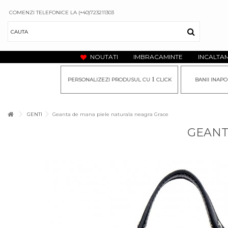
COMENZI TELEFONICE LA (+40)723211303
NOUTATI
IMBRACAMINTE
INCALTA
1
PERSONALIZEZI PRODUSUL CU
CLICK
BANII INAPO
GENTI
Geanta de mana piele naturala neagra Grace
GEANT