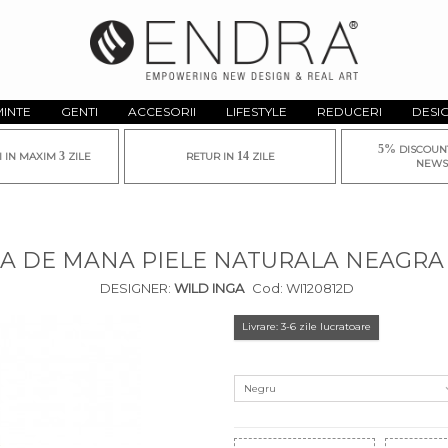
MINTE
GENTI
ACCESORII
LIFESTYLE
REDUCERI
DESI
5%
DISCOUN
3
14
I IN MAXIM
ZILE
RETUR IN
ZILE
NEWS
A DE MANA PIELE NATURALA NEAGRA
DESIGNER:
WILD INGA
Cod:
WI120812D
Livrare: 3-6 zile lucratoare
Negru