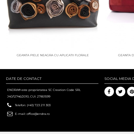
GEANTA PIELE NEAGRA CU APLICATII FLORALE
GEANTA D
DATE DE CONTACT
SOCIAL MEDIA 
ENDRA® este proprietatea SC Creation Code SRL
J40/12746/2010, CUI: 27851599
Telefon:
(+40) 723 211 303
E-mail:
office@endra.ro