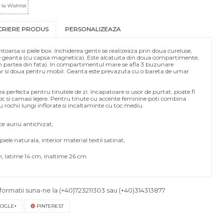
la Wishlist
CRIERE PRODUS
PERSONALIZEAZA
oarsa si piele box. Inchiderea gentii se realizeaza prin doua cureluse,
pe geanta (cu capsa magnetica). Este alcatuita din doua compartimente,
n partea din fata). In compartimentul mare se afla 3 buzunare
oar si doua pentru mobil. Geanta este prevazuta cu o bareta de umar
 perfecta pentru tinutele de zi. Incapatoare si usor de purtat, poate fi
oc si camasi lejere. Pentru tinute cu accente feminine poti combina
 rochii lungi inflorate si incaltaminte cu toc mediu.
e auriu antichizat;
le naturala, interior material textil satinat;
 latime 14 cm, inaltime 26 cm
formatii suna-ne la
(+40)723211303
sau
(+40)314313877
OGLE+
PINTEREST