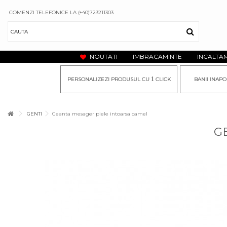
COMENZI TELEFONICE LA (+40)723211303
NOUTATI
IMBRACAMINTE
INCALTA
1
PERSONALIZEZI PRODUSUL CU
CLICK
BANII INAPO
GENTI
Geanta mesager piele intoarsa camel
G