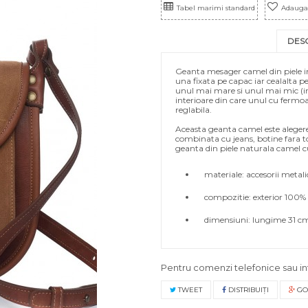
Tabel marimi standard
Adauga 
DES
Geanta mesager camel din piele int
una fixata pe capac iar cealalta 
unul mai mare si unul mai mic (i
interioare din care unul cu ferm
reglabila.
Aceasta geanta camel este alegerea
combinata cu jeans, botine fara t
geanta din piele naturala camel cu
materiale: accesorii metalic
compozitie: exterior 100% pie
dimensiuni: lungime 31 cm,
Pentru comenzi telefonice sau in
TWEET
DISTRIBUIŢI
GO