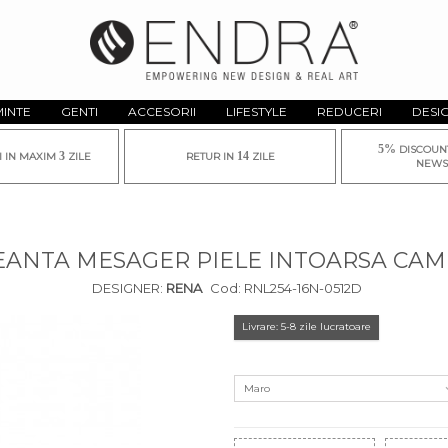
MINTE
GENTI
ACCESORII
LIFESTYLE
REDUCERI
DESI
5%
DISCOUN
3
14
I IN MAXIM
ZILE
RETUR IN
ZILE
NEWS
EANTA MESAGER PIELE INTOARSA CAM
DESIGNER:
RENA
Cod:
RNL254-16N-0512D
Livrare: 5-8 zile lucratoare
Maro