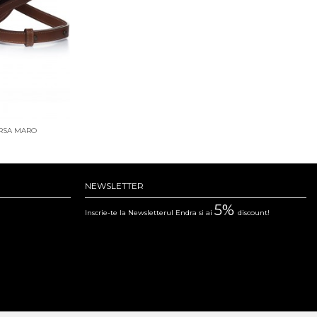
ARSA MARO
NEWSLETTER
5%
Inscrie-te la Newsletterul Endra si ai
discount!