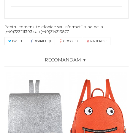
Pentru comenzi telefonice sau informatii suna-ne la
(+40)723211303
sau
(+40)314313877
TWEET
DISTRIBUIŢI
GOOGLE+
PINTEREST
RECOMANDAM ▼