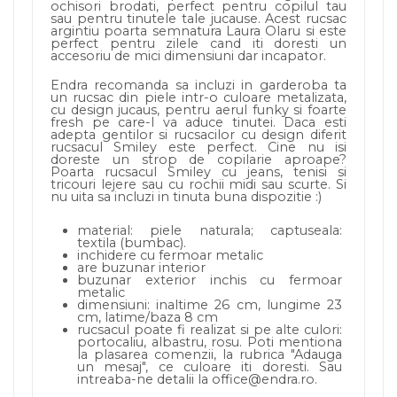
ochisori brodati, perfect pentru copilul tau
sau pentru tinutele tale jucause. Acest rucsac
argintiu poarta semnatura Laura Olaru si este
perfect pentru zilele cand iti doresti un
accesoriu de mici dimensiuni dar incapator.
Endra recomanda sa incluzi in garderoba ta
un rucsac din piele intr-o culoare metalizata,
cu design jucaus, pentru aerul funky si foarte
fresh pe care-l va aduce tinutei. Daca esti
adepta gentilor si rucsacilor cu design diferit
rucsacul Smiley este perfect. Cine nu isi
doreste un strop de copilarie aproape?
Poarta rucsacul Smiley cu jeans, tenisi si
tricouri lejere sau cu rochii midi sau scurte. Si
nu uita sa incluzi in tinuta buna dispozitie :)
material: piele naturala; captuseala:
textila (bumbac).
inchidere cu fermoar metalic
are buzunar interior
buzunar exterior inchis cu fermoar
metalic
dimensiuni: inaltime 26 cm, lungime 23
cm, latime/baza 8 cm
rucsacul poate fi realizat si pe alte culori:
portocaliu, albastru, rosu. Poti mentiona
la plasarea comenzii, la rubrica "Adauga
un mesaj", ce culoare iti doresti. Sau
intreaba-ne detalii la office@endra.ro.