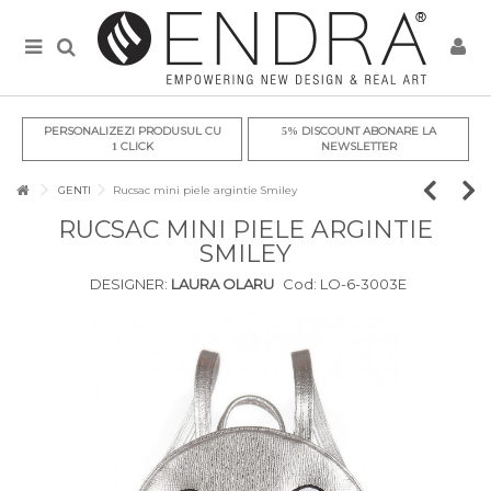
PERSONALIZEZI PRODUSUL CU
DISCOUNT ABONARE LA
5%
CLICK
NEWSLETTER
1
GENTI
Rucsac mini piele argintie Smiley
RUCSAC MINI PIELE ARGINTIE
SMILEY
DESIGNER:
LAURA OLARU
Cod:
LO-6-3003E