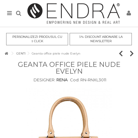
PERSONALIZEZI PRODUSUL CU
DISCOUNT ABONARE LA
5%
CLICK
NEWSLETTER
1
GENTI
Geanta office piele nude Evelyn
GEANTA OFFICE PIELE NUDE
EVELYN
DESIGNER:
RENA
Cod:
RN-RNXL3011