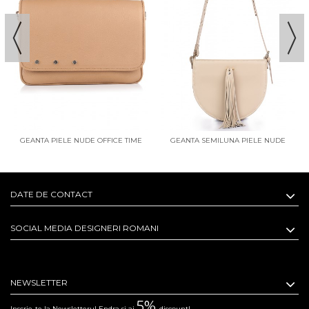
GEANTA PIELE NUDE OFFICE TIME
GEANTA SEMILUNA PIELE NUDE
JOSIE
DATE DE CONTACT
SOCIAL MEDIA DESIGNERI ROMANI
NEWSLETTER
5%
Inscrie-te la Newsletterul Endra si ai
discount!