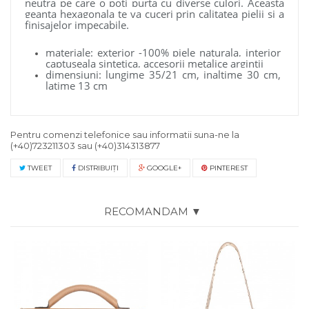
neutra pe care o poti purta cu diverse culori. Aceasta
geanta hexagonala te va cuceri prin calitatea pielii si a
finisajelor impecabile.
materiale: exterior -100% piele naturala, interior
captuseala sintetica, accesorii metalice argintii
dimensiuni: lungime 35/21 cm, inaltime 30 cm,
latime 13 cm
Pentru comenzi telefonice sau informatii suna-ne la
(+40)723211303
sau
(+40)314313877
TWEET
DISTRIBUIŢI
GOOGLE+
PINTEREST
RECOMANDAM ▼