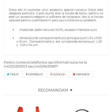
Daca esti in cautarea unui accesoriu special rucsacul Cocor este
alegerea potrivita. Il poti purta atat la tinute de birou, pentru ca
este un accesoriu elegant si suficient de incapator, dar si la tinute
relaxate pentru o plimbare in parc sau o intalnire cu prietenii.
materiale: piele naturala 100%, accesorii metalice aurii.
dimensiunile compartimentului principal sunt L34 x h33
x l5 cm. Compartimentul are urmatorele dimensiuni: L26
x h25 x l14 cm.
Pentru comenzi telefonice sau informatii suna-ne la
(+40)723211303
sau
(+40)314313877
TWEET
DISTRIBUIŢI
GOOGLE+
PINTEREST
RECOMANDAM ▼