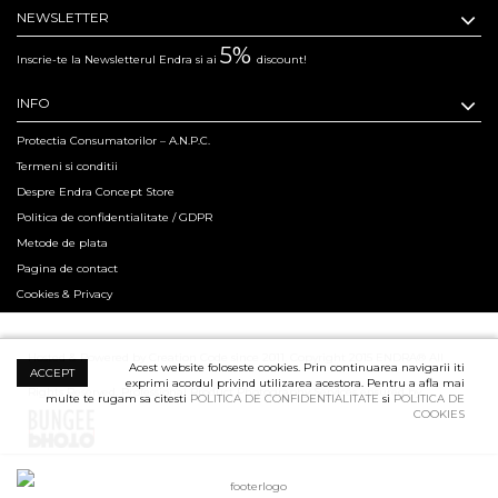
NEWSLETTER
5%
Inscrie-te la Newsletterul Endra si ai
discount!
INFO
Protectia Consumatorilor – A.N.P.C.
Termeni si conditii
Despre Endra Concept Store
Politica de confidentialitate / GDPR
Metode de plata
Pagina de contact
Cookies & Privacy
Hosted & Powered by Creation Code since 2011. Copyright 2015 ENDRA® All
Acest website foloseste cookies. Prin continuarea navigarii iti
ACCEPT
exprimi acordul privind utilizarea acestora. Pentru a afla mai
Rights Reserved.
Professional Product Photography Services ensured by
multe te rugam sa citesti
POLITICA DE CONFIDENTIALITATE
si
POLITICA DE
COOKIES