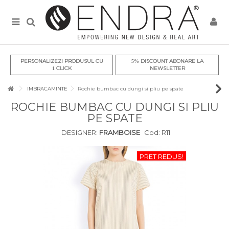
PERSONALIZEZI PRODUSUL CU
DISCOUNT ABONARE LA
5%
CLICK
NEWSLETTER
1
IMBRACAMINTE
Rochie bumbac cu dungi si pliu pe spate
ROCHIE BUMBAC CU DUNGI SI PLIU
PE SPATE
DESIGNER:
FRAMBOISE
Cod:
R11
PRET REDUS!