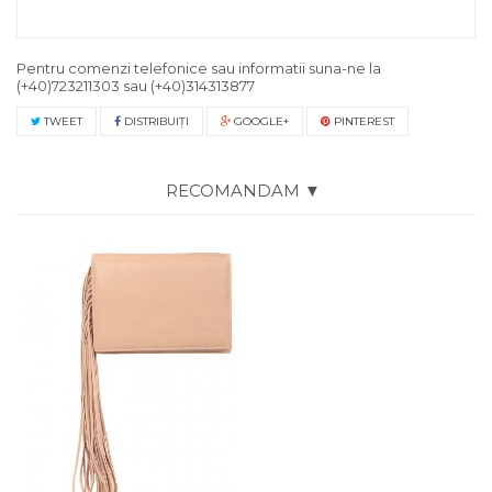
Pentru comenzi telefonice sau informatii suna-ne la
(+40)723211303
sau
(+40)314313877
TWEET
DISTRIBUIŢI
GOOGLE+
PINTEREST
RECOMANDAM ▼