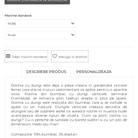
MARIME DISPONIBILA IN SHOWROOM
Marime standard:
Tabel marimi standard
Adauga la Wishlist
DESCRIERE PRODUS
PERSONALIZEAZA
Rochia cu dungi este deja o piesa clasica in garderoba oricarei
femei care stie ce trucuri vestimentare sa aplice pentru o aparitie
wow. Rochia din bumbac cu dungi verticale, semnata
Framboise, se remarca prin taieturi drepte si pliul pe spate.
Rochia cu dungi este realizata din bumbac tare si se inchide la
spate cu un nasture. Dungile verticale creeaza senzatia de
alungire sau de subtiere astfel ca aceasta rochie in nuanta nude
avantajeaza diverse tipuri de silueta. Cum sa porti rochia cu
dungi? Cu o pereche de sandale cu barete subtiri si cu un plic de
dimensiuni medii sau mari.
Compozitie: 95% bumbac, 5% elastan