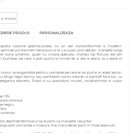
la Wishlist
CRIERE PRODUS
PERSONALIZEAZA
 capata volume spectaculoase, cu un aer nonconformist si modern.
mnatura Karmen Herscovici si te va cuceri prin detalii: mansete lungi
 zona umerilor, guler cu croiala speciala, maneci tip fluture. Iesi din
 bumbac pe care o poti purta la tinute de zi dar si seara, la o iesire in
croiuri avangardiste pentru camasile pe care le vei purta in acest sezon.
lugi negri skinny sau pantaloni conici colorati si pantofi fara toc, cu
leganta discreta. Poart-o cu pantaloni mulati, incaltaminte in culori
tan 5%
atare chimica
 pe negru
fata
 umerilor
ti deschide fermoarul sa le porti ca mansete rasucite)
a larga poti comanda o masura mai mica decat porti in mod obisnuit)