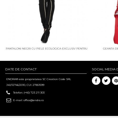
PANTALONI NEGRI CU PIELE ECOLOGICA-EXCLUSIV PENTRU
GEANTA DE
ENDRA
DATE DE CONTACT
SOCIAL MEDIA 
ENDRA® este proprietatea SC Creation Code SRL
J40/12746/2010, CUI: 27851599
Telefon:
(+40) 723 211 303
E-mail:
office@endra.ro