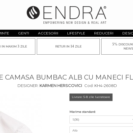
MINTE
GENTI
ACCESORII
LIFESTYLE
REDUCERI
DESI
5%
DISCOUN
3
14
I IN MAXIM
ZILE
RETUR IN
ZILE
NEWS
E CAMASA BUMBAC ALB CU MANECI F
DESIGNER:
KARMEN HERSCOVICI
Cod:
KH4-2608D
Livrare: 5-8 zile lucratoare
Marime standard:
S(36)
Alb