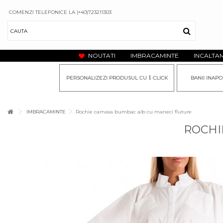
COMENZI TELEFONICE LA (+40)723211303
NOUTATI
IMBRACAMINTE
INCALTA
1
PERSONALIZEZI PRODUSUL CU
CLICK
BANII INAPO
IMBRACAMINTE
Rochie camasa bumbac alb cu maneci fluture
ROCHI