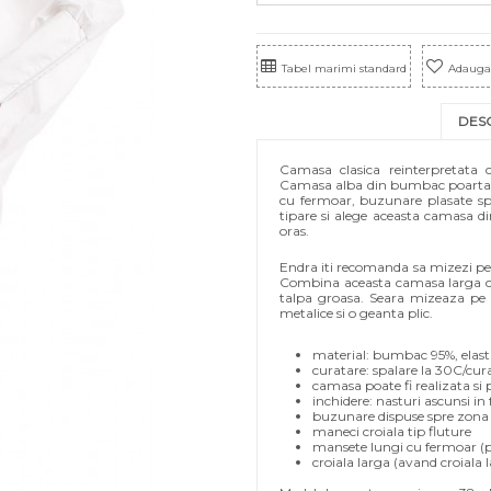
Tabel marimi standard
Adauga 
DES
Camasa clasica reinterpretata
Camasa alba din bumbac poarta se
cu fermoar, buzunare plasate spre
tipare si alege aceasta camasa din
oras.
Endra iti recomanda sa mizezi pe 
Combina aceasta camasa larga cu b
talpa groasa. Seara mizeaza pe e
metalice si o geanta plic.
material: bumbac 95%, elas
curatare: spalare la 30C/cur
camasa poate fi realizata si
inchidere: nasturi ascunsi in 
buzunare dispuse spre zona
maneci croiala tip fluture
mansete lungi cu fermoar (po
croiala larga (avand croial