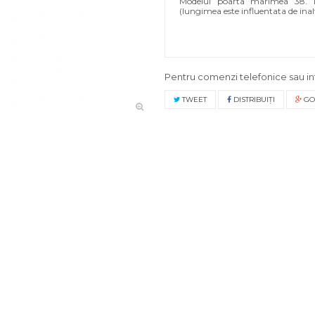
Modelul poarta marimea 38.
(lungimea este influentata de ina
Pentru comenzi telefonice sau in
TWEET
DISTRIBUIŢI
GO