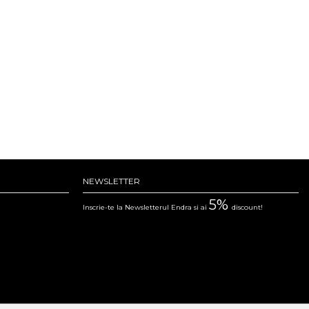
NEWSLETTER
5%
Inscrie-te la Newsletterul Endra si ai
discount!