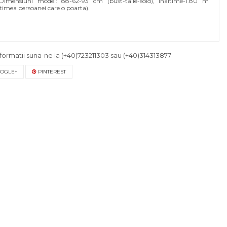
Dimensiuni model: 88-62-93 cm (bust-talie-sold), inaltime-1.80 m
ltimea persoanei care o poarta).
formatii suna-ne la
(+40)723211303
sau
(+40)314313877
OGLE+
PINTEREST