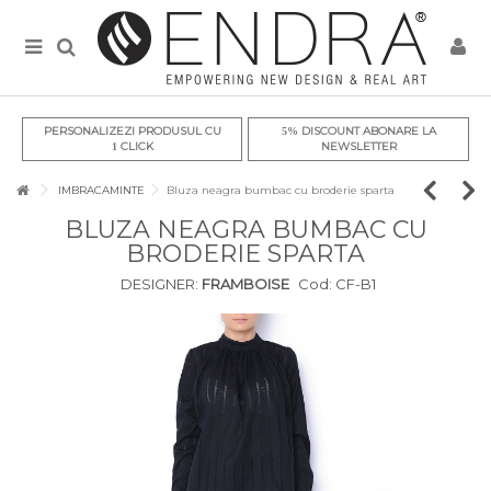
PERSONALIZEZI PRODUSUL CU
DISCOUNT ABONARE LA
5%
CLICK
NEWSLETTER
1
IMBRACAMINTE
Bluza neagra bumbac cu broderie sparta
BLUZA NEAGRA BUMBAC CU
BRODERIE SPARTA
DESIGNER:
FRAMBOISE
Cod:
CF-B1