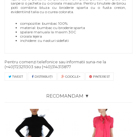
sarpe si o jacheta cu o croiala masculina. Pentru tinutele de birou
poti combina bluza cu broderie sparta cu o fusta creion,
evidentiind talia cu o curea colorata.
compozitie: bumbac 100%
material: bumbac cu broderie sparta
spalare manuala la maxim 30C
croiala lejera
inchidere: cu nasturi sidefati
Pentru comenzi telefonice sau informatii suna-ne la
(+40)723211303
sau
(+40)314313877
TWEET
DISTRIBUIŢI
GOOGLE+
PINTEREST
RECOMANDAM ▼