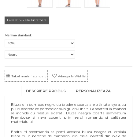
Livrare: 3-6 zile lucratoare
Marime standard:
Tabel marimi standard
Adauga la Wishlist
DESCRIERE PRODUS
PERSONALIZEAZA
Bluza din bumbac negru cu broderie sparta are o tinuta lejera, cu
pliuri discrete ce pornesc de sub gulerul inalt. La spate si la maneci
se inchide cu nasturi sidefati. Bluza neagra poarta semnatura
Framboise si ne-a cucerit prin aerul romantic si calitatea
materialului.
Endra iti recomanda sa porti aceasta bluza neagra cu croiala
lejera cu o pereche de pantaloni din piele, pantofi din piele de