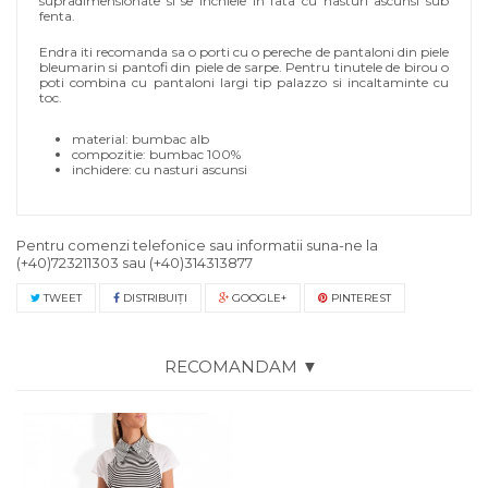
supradimensionate si se inchieie in fata cu nasturi ascunsi sub
fenta.
Endra iti recomanda sa o porti cu o pereche de pantaloni din piele
bleumarin si pantofi din piele de sarpe. Pentru tinutele de birou o
poti combina cu pantaloni largi tip palazzo si incaltaminte cu
toc.
material: bumbac alb
compozitie: bumbac 100%
inchidere: cu nasturi ascunsi
Pentru comenzi telefonice sau informatii suna-ne la
(+40)723211303
sau
(+40)314313877
TWEET
DISTRIBUIŢI
GOOGLE+
PINTEREST
RECOMANDAM ▼