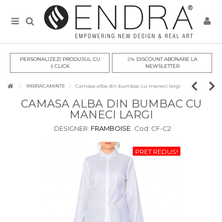
PERSONALIZEZI PRODUSUL CU
DISCOUNT ABONARE LA
5%
CLICK
NEWSLETTER
1
IMBRACAMINTE
Camasa alba din bumbac cu maneci largi
CAMASA ALBA DIN BUMBAC CU
MANECI LARGI
DESIGNER:
FRAMBOISE
Cod:
CF-C2
PRET REDUS!