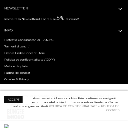
NEWSLETTER
5%
Inscrie-te la Newsletterul Endra si ai
discount!
INFO
Protectia Consumatorilor – A.N.P.C.
Termeni si conditii
Despre Endra Concept Store
Politica de confidentialitate / GDPR
Metode de plata
Pagina de contact
Cookies & Privacy
Hosted & Powered by Creation Code since 2011. Copyright 2015 ENDRA® All
Acest website foloseste cookies. Prin continuarea navigarii iti
ACCEPT
exprimi acordul privind utilizarea acestora. Pentru a afla mai
Rights Reserved.
Professional Product Photography Services ensured by
multe te rugam sa citesti
POLITICA DE CONFIDENTIALITATE
si
POLITICA DE
COOKIES