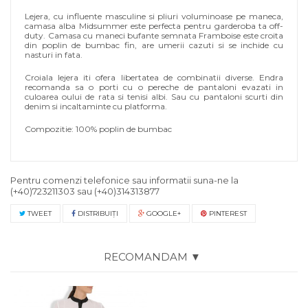
Lejera, cu influente masculine si pliuri voluminoase pe maneca,
camasa alba Midsummer este perfecta pentru garderoba ta off-
duty. Camasa cu maneci bufante semnata Framboise este croita
din poplin de bumbac fin, are umerii cazuti si se inchide cu
nasturi in fata.
Croiala lejera iti ofera libertatea de combinatii diverse. Endra
recomanda sa o porti cu o pereche de pantaloni evazati in
culoarea oului de rata si tenisi albi. Sau cu pantaloni scurti din
denim si incaltaminte cu platforma.
Compozitie: 100% poplin de bumbac
Pentru comenzi telefonice sau informatii suna-ne la
(+40)723211303
sau
(+40)314313877
TWEET
DISTRIBUIŢI
GOOGLE+
PINTEREST
RECOMANDAM ▼