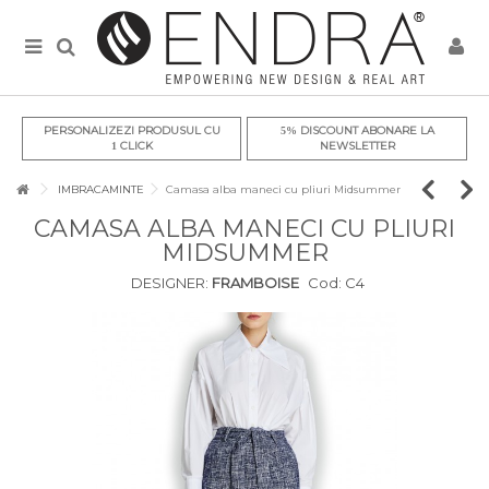
PERSONALIZEZI PRODUSUL CU
DISCOUNT ABONARE LA
5%
CLICK
NEWSLETTER
1
IMBRACAMINTE
Camasa alba maneci cu pliuri Midsummer
CAMASA ALBA MANECI CU PLIURI
MIDSUMMER
DESIGNER:
FRAMBOISE
Cod:
C4