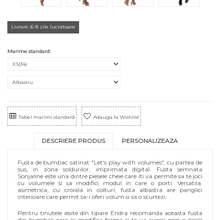
Livrare: 6-8 zile lucratoare
Marime standard:
Tabel marimi standard
Adauga la Wishlist
DESCRIERE PRODUS
PERSONALIZEAZA
Fusta de bumbac satinat "Let's play with volumes", cu partea de
sus, in zona soldurilor, imprimata digital. Fusta semnata
Sonjaline este una dintre piesele cheie care iti va permite sa te joci
cu volumele si sa modifici modul in care o porti. Versatila,
asimetrica, cu croiala in colturi, fusta albastra are panglici
interioare care permit sa-i oferi volum si sa o scurtezi.
Pentru tinutele iesite din tipare Endra recomanda aceasta fusta
din bumbac care isi modifica forma si te va cuceri prin culorile