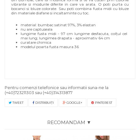
vibrante si modurile diferite in care va arata. O poti purta cu
bocanci si bluze colorate. Sau poti combina fusta midi cu bluze
din materiale diafane si incaltaminte cu toc.
material: bumbac satinat 97%, 3% elastan
nu are captuseala
lungime fusta midi - 97 cm lungime desfacuta, colțul cel
mai lung; lungimea drapata - aproximativ 64 cm
curatare chimica
modelul poarta fusta masura 36
Pentru comenzi telefonice sau informatii suna-ne la
(+40)723211303
sau
(+40)314313877
TWEET
DISTRIBUIŢI
GOOGLE+
PINTEREST
RECOMANDAM ▼