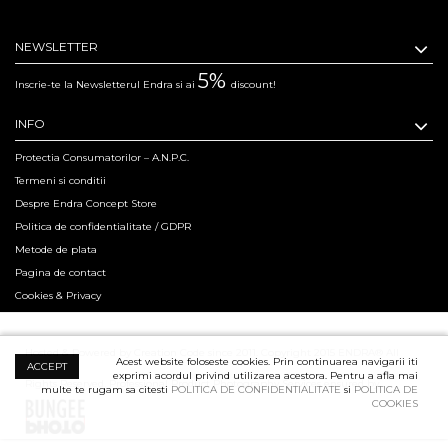
NEWSLETTER
5%
Inscrie-te la Newsletterul Endra si ai
discount!
INFO
Protectia Consumatorilor – A.N.P.C.
Termeni si conditii
Despre Endra Concept Store
Politica de confidentialitate / GDPR
Metode de plata
Pagina de contact
Cookies & Privacy
Hosted & Powered by Creation Code since 2011. Copyright 2015 ENDRA® All
Acest website foloseste cookies. Prin continuarea navigarii iti
ACCEPT
exprimi acordul privind utilizarea acestora. Pentru a afla mai
Rights Reserved.
Professional Product Photography Services ensured by
multe te rugam sa citesti
POLITICA DE CONFIDENTIALITATE
si
POLITICA DE
COOKIES