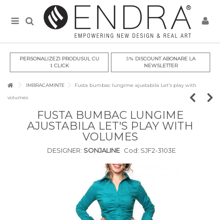
PERSONALIZEZI PRODUSUL CU
DISCOUNT ABONARE LA
5%
CLICK
NEWSLETTER
1
IMBRACAMINTE
Fusta bumbac lungime ajustabila Let's play with
volumes
FUSTA BUMBAC LUNGIME
AJUSTABILA LET'S PLAY WITH
VOLUMES
DESIGNER:
SONJALINE
Cod:
SJF2-3103E