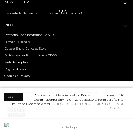
NEWSLETTER
5%
Inscrie-te la Newsletterul Endra si ai
discount!
INFO
Protectia Consumatorilor – A.N.P.C.
Termeni si conditii
Despre Endra Concept Store
Politica de confidentialitate / GDPR
Metode de plata
Pagina de contact
Cookies & Privacy
Hosted & Powered by Creation Code since 2011. Copyright 2015 ENDRA® All
Acest website foloseste cookies. Prin continuarea navigarii iti
ACCEPT
exprimi acordul privind utilizarea acestora. Pentru a afla mai
Rights Reserved.
Professional Product Photography Services ensured by
multe te rugam sa citesti
POLITICA DE CONFIDENTIALITATE
si
POLITICA DE
COOKIES