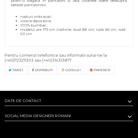
poart-o bagata in pantaloni si lasa volanele libere deasupra
beteliei pantalonilor.
nasturi imbracati
volane decorative
100% bumbac
modelul are 175 cm inaltime, bust 88 cm, talie 66 cm, sold
90 cm
Pentru comenzi telefonice sau informatii suna-ne la
(+40)723211303
sau
(+40)314313877
TWEET
DISTRIBUIŢI
GOOGLE+
PINTEREST
DATE DE CONTACT
SOCIAL MEDIA DESIGNERI ROMANI