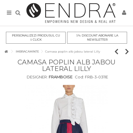
PERSONALIZEZI PRODUSUL CU
DISCOUNT ABONARE LA
5%
CLICK
NEWSLETTER
1
IMBRACAMINTE
Camasa poplin alb jabou lateral Lilly
CAMASA POPLIN ALB JABOU
LATERAL LILLY
DESIGNER:
FRAMBOISE
Cod:
FRB-3-0311E