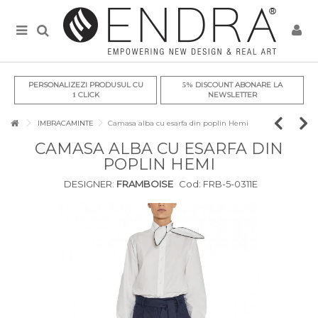
PERSONALIZEZI PRODUSUL CU
DISCOUNT ABONARE LA
5%
CLICK
NEWSLETTER
1
IMBRACAMINTE
Camasa alba cu esarfa din poplin Hemi
CAMASA ALBA CU ESARFA DIN
POPLIN HEMI
DESIGNER:
FRAMBOISE
Cod:
FRB-5-0311E