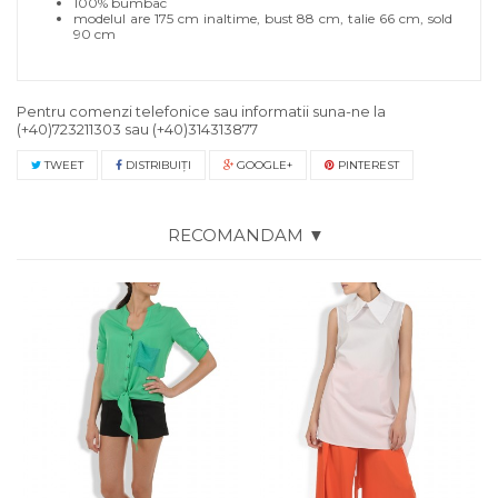
100% bumbac
modelul are 175 cm inaltime, bust 88 cm, talie 66 cm, sold
90 cm
Pentru comenzi telefonice sau informatii suna-ne la
(+40)723211303
sau
(+40)314313877
TWEET
DISTRIBUIŢI
GOOGLE+
PINTEREST
RECOMANDAM ▼