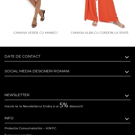
CAMASA VERDE CU MANECI
CAMASA ALBA CU CORDON LA SPATE
REGLABILE SI COLTURI
DATE DE CONTACT
SOCIAL MEDIA DESIGNERI ROMANI
NEWSLETTER
5%
Inscrie-te la Newsletterul Endra si ai
discount!
INFO
Protectia Consumatorilor – A.N.P.C.