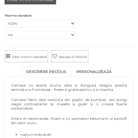
Livrare: 3-5 ZILE LUCRATOARE
Marime standard:
Tabel marimi standard
Adauga la Wishlist
DESCRIERE PRODUS
PERSONALIZEAZA
Camasa cu esarfa scurta alba si dunguta neagra poarta
semnatura Framboise - finete si gratie pentru o zi insorita.
Camasa Hemi este realizata din poplin de bumbac, are dungi
negre contrastante la masete si guler si o croiala foarte
confortabila.
Endra iti recomanda: Poart-o cu pantaloni bleumarin si pantofi
din satin auriu.
nasturi imbracati