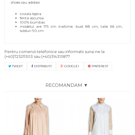
shoes sau adidasi.
croiala lejera
fenta ascunsa
100% bumbac
modelul are 175 cm inaltime, bust 88 cm, talie 66 cm,
solduri 90 cm
Pentru comenzi telefonice sau informatii suna-ne la
(+40)723211303
sau
(+40)314313877
TWEET
DISTRIBUIŢI
GOOGLE+
PINTEREST
RECOMANDAM ▼