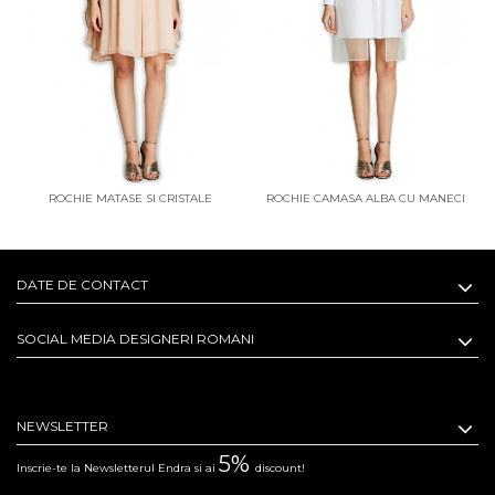
ROCHIE MATASE SI CRISTALE
ROCHIE CAMASA ALBA CU MANECI
SWAROVSKI MAGNOLIA
ORGANZA ANTEM
DATE DE CONTACT
SOCIAL MEDIA DESIGNERI ROMANI
NEWSLETTER
5%
Inscrie-te la Newsletterul Endra si ai
discount!