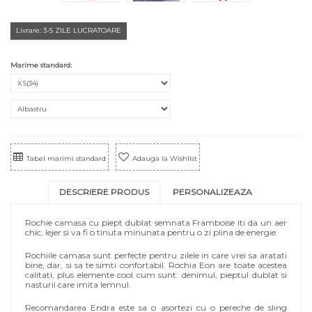
Livrare: 3-5 ZILE LUCRATOARE
Marime standard:
Tabel marimi standard
Adauga la Wishlist
DESCRIERE PRODUS
PERSONALIZEAZA
Rochie camasa cu piept dublat semnata Framboise iti da un aer
chic, lejer si va fi o tinuta minunata pentru o zi plina de energie.
Rochiile camasa sunt perfecte pentru zilele in care vrei sa aratati
bine, dar, si sa te simti confortabil. Rochia Eon are toate acestea
calitati, plus elemente cool cum sunt: denimul, pieptul dublat si
nasturii care imita lemnul.
Recomandarea Endra este sa o asortezi cu o pereche de sling