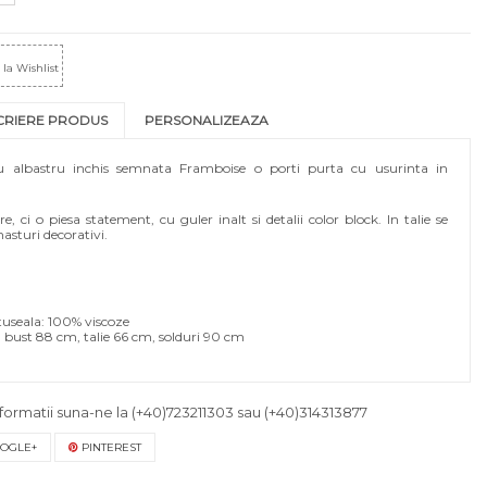
la Wishlist
CRIERE PRODUS
PERSONALIZEAZA
cu albastru inchis semnata Framboise o porti purta cu usurinta in
 ci o piesa statement, cu guler inalt si detalii color block. In talie se
asturi decorativi.
useala: 100% viscoze
 bust 88 cm, talie 66 cm, solduri 90 cm
formatii suna-ne la
(+40)723211303
sau
(+40)314313877
OGLE+
PINTEREST