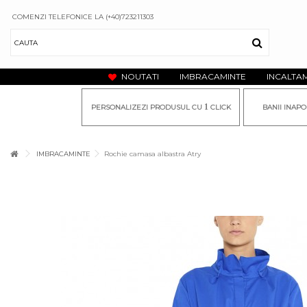
COMENZI TELEFONICE LA (+40)723211303
NOUTATI
IMBRACAMINTE
INCALTA
1
PERSONALIZEZI PRODUSUL CU
CLICK
BANII INAPO
IMBRACAMINTE
Rochie camasa albastra Atry