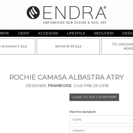
MINTE
GENTI
ACCESORII
LIFESTYLE
REDUCERI
DESI
5%
DISCOUN
3
14
I IN MAXIM
ZILE
RETUR IN
ZILE
NEWS
ROCHIE CAMASA ALBASTRA ATRY
DESIGNER:
FRAMBOISE
Cod:
FRB-25-0311E
Livrare: 3-5 ZILE LUCRATOARE
Marime standard:
XS(34)
Albastru