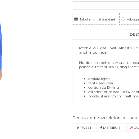
Tabel marimi standard
Adauga 
DES
Rochie cu gat inalt albastru 
anotimpul rece.
Nu doar o rochie camasa oarecare,
prinde cu o centura D-ring si are n
croiala lejera
fenta ascunsa
cordon cu D-ring
exterior: bumbac 100%, capt
modelul are 175 cm inaltime,
Pentru comenzi telefonice sau in
TWEET
DISTRIBUIŢI
GO