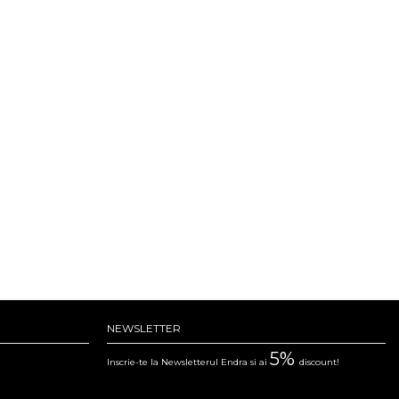
NEWSLETTER
5%
Inscrie-te la Newsletterul Endra si ai
discount!