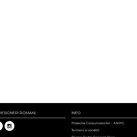
DESIGNERI ROMANI
INFO
Protectia Consumatorilor – A.N.P.C.
Termeni si conditii