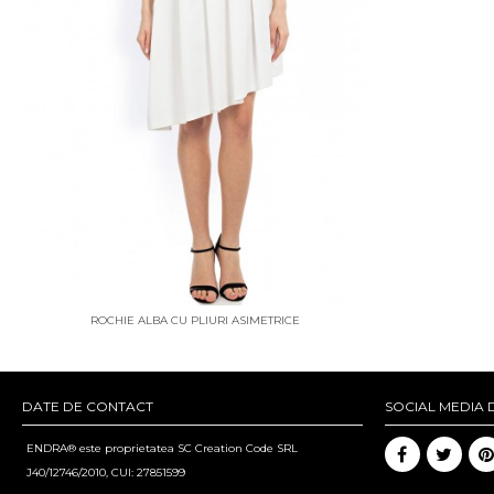
ROCHIE ALBA CU PLIURI ASIMETRICE
DATE DE CONTACT
SOCIAL MEDIA 
ENDRA® este proprietatea SC Creation Code SRL
J40/12746/2010, CUI: 27851599