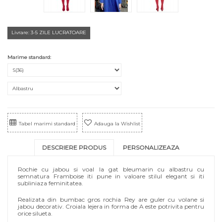
Livrare: 3-5 ZILE LUCRATOARE
Marime standard:
Tabel marimi standard
Adauga la Wishlist
DESCRIERE PRODUS
PERSONALIZEAZA
Rochie cu jabou si voal la gat bleumarin cu albastru cu
semnatura Framboise iti pune in valoare stilul elegant si iti
subliniaza feminitatea.
Realizata din bumbac gros rochia Rey are guler cu volane si
jabou decorativ. Croiala lejera in forma de A este potrivita pentru
orice silueta.