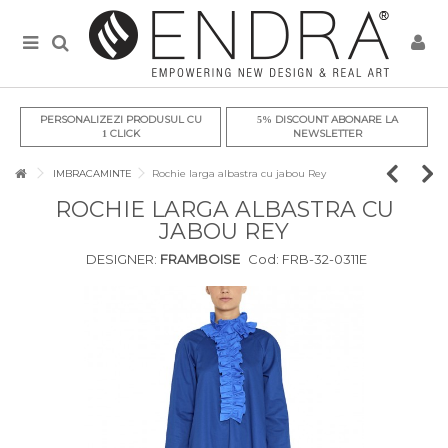
PERSONALIZEZI PRODUSUL CU
DISCOUNT ABONARE LA
5%
CLICK
NEWSLETTER
1
IMBRACAMINTE
Rochie larga albastra cu jabou Rey
ROCHIE LARGA ALBASTRA CU
JABOU REY
DESIGNER:
FRAMBOISE
Cod:
FRB-32-0311E