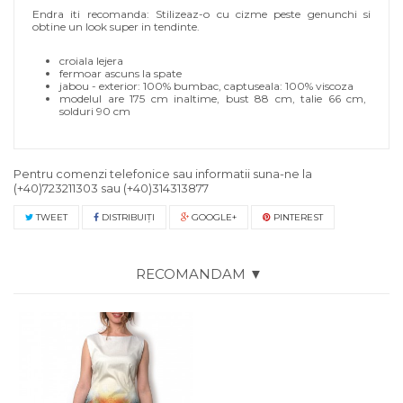
Endra iti recomanda: Stilizeaz-o cu cizme peste genunchi si
obtine un look super in tendinte.
croiala lejera
fermoar ascuns la spate
jabou - exterior: 100% bumbac, captuseala: 100% viscoza
modelul are 175 cm inaltime, bust 88 cm, talie 66 cm,
solduri 90 cm
Pentru comenzi telefonice sau informatii suna-ne la
(+40)723211303
sau
(+40)314313877
TWEET
DISTRIBUIŢI
GOOGLE+
PINTEREST
RECOMANDAM ▼