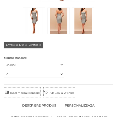
Livrare: 8-10 zile lucratoare
Marime standard:
Tabel marimi standard
Adauga la Wishlist
DESCRIERE PRODUS
PERSONALIZEAZA
Rochie deasupra genunchiului, conica, din paiete mici brodate pe