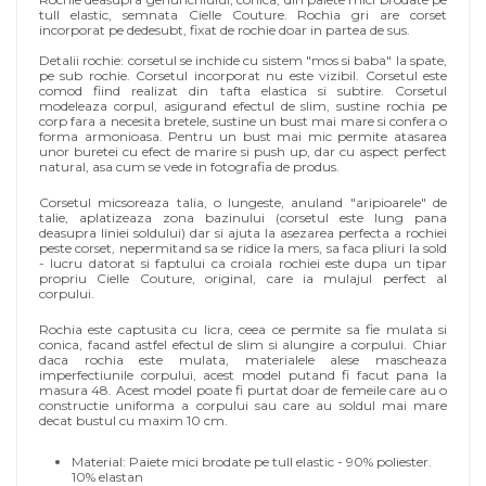
tull elastic, semnata Cielle Couture. Rochia gri are corset
incorporat pe dedesubt, fixat de rochie doar in partea de sus.
Detalii rochie: corsetul se inchide cu sistem "mos si baba" la spate,
pe sub rochie. Corsetul incorporat nu este vizibil. Corsetul este
comod fiind realizat din tafta elastica si subtire. Corsetul
modeleaza corpul, asigurand efectul de slim, sustine rochia pe
corp fara a necesita bretele, sustine un bust mai mare si confera o
forma armonioasa. Pentru un bust mai mic permite atasarea
unor buretei cu efect de marire si push up, dar cu aspect perfect
natural, asa cum se vede in fotografia de produs.
Corsetul micsoreaza talia, o lungeste, anuland "aripioarele" de
talie, aplatizeaza zona bazinului (corsetul este lung pana
deasupra liniei soldului) dar si ajuta la asezarea perfecta a rochiei
peste corset, nepermitand sa se ridice la mers, sa faca pliuri la sold
- lucru datorat si faptului ca croiala rochiei este dupa un tipar
propriu Cielle Couture, original, care ia mulajul perfect al
corpului.
Rochia este captusita cu licra, ceea ce permite sa fie mulata si
conica, facand astfel efectul de slim si alungire a corpului. Chiar
daca rochia este mulata, materialele alese mascheaza
imperfectiunile corpului, acest model putand fi facut pana la
masura 48. Acest model poate fi purtat doar de femeile care au o
constructie uniforma a corpului sau care au soldul mai mare
decat bustul cu maxim 10 cm.
Material: Paiete mici brodate pe tull elastic - 90% poliester.
10% elastan