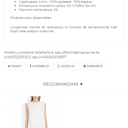
Captuseala: Licra - 90% poliester. 10% elastan
Dimensiuni manechin poza: XS-1,72/84-64-90
Marime rochie poza: XS
Diverse culori disponibile.
Lungimea rochiei se realizeaza in functie de dimensiunile tale:
bust-talie-solduri-inaltime.
Pentru comenzi telefonice sau informatii suna-ne la
(+40)723211303
sau
(+40)314313877
TWEET
DISTRIBUIŢI
GOOGLE+
PINTEREST
RECOMANDAM ▼