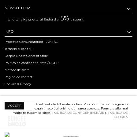
NEWSLETTER
5%
Inscrie-te la Newsletterul Endra si ai
discount!
INFO
Protectia Consumatorilor – A.N.P.C.
Termeni si conditii
Despre Endra Concept Store
Politica de confidentialitate / GDPR
Metode de plata
Pagina de contact
Cookies & Privacy
Hosted & Powered by Creation Code since 2011. Copyright 2015 ENDRA® All
Acest website foloseste cookies. Prin continuarea navigarii iti
ACCEPT
exprimi acordul privind utilizarea acestora. Pentru a afla mai
Rights Reserved.
Professional Product Photography Services ensured by
multe te rugam sa citesti
POLITICA DE CONFIDENTIALITATE
si
POLITICA DE
COOKIES