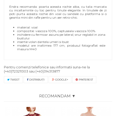
Endra recomanda: poarta aceasta rochie alba, cu talia marcata
cu incaltaminte cu toc pentru tinute elegante. In tinutele de zi
poti purta aceasta rochie din voal cu sandale cu platforma si o
geanta mini din rafie pentru un aer retro-chic.
material: voal
compozitie: vascoza 100%, captuseala vascoza 100%
inchidere cu fermoar ascuns pe lateral; snur reglabil in zona
bustului
insertie volan dantela umeri si bust
modelul are inaltimea 177 cm, produsul fotografiat este
masura M40
Pentru comenzi telefonice sau informatii suna-ne la
(+40)723211303
sau
(+40)314313877
TWEET
DISTRIBUIŢI
GOOGLE+
PINTEREST
RECOMANDAM ▼