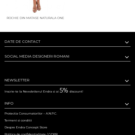
ROCHIE DIN MATASE NATURALA ONE
MORE DAY TO CELEBRATE
DATE DE CONTACT
SOCIAL MEDIA DESIGNERI ROMANI
NEWSLETTER
5%
Inscrie-te la Newsletterul Endra si ai
discount!
INFO
Protectia Consumatorilor – A.N.P.C.
Termeni si conditii
Despre Endra Concept Store
Politica de confidentialitate / GDPR