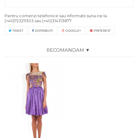
Pentru comenzi telefonice sau informatii suna-ne la
(+40)723211303
sau
(+40)314313877
TWEET
DISTRIBUIŢI
GOOGLE+
PINTEREST
RECOMANDAM ▼