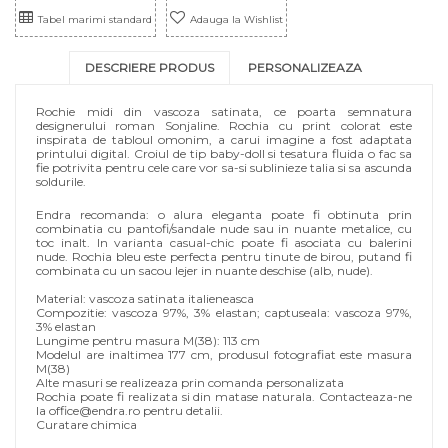
Tabel marimi standard
Adauga la Wishlist
DESCRIERE PRODUS
PERSONALIZEAZA
Rochie midi din vascoza satinata, ce poarta semnatura
designerului roman Sonjaline. Rochia cu print colorat este
inspirata de tabloul omonim, a carui imagine a fost adaptata
printului digital. Croiul de tip baby-doll si tesatura fluida o fac sa
fie potrivita pentru cele care vor sa-si sublinieze talia si sa ascunda
soldurile.
Endra recomanda: o alura eleganta poate fi obtinuta prin
combinatia cu pantofi/sandale nude sau in nuante metalice, cu
toc inalt. In varianta casual-chic poate fi asociata cu balerini
nude. Rochia bleu este perfecta pentru tinute de birou, putand fi
combinata cu un sacou lejer in nuante deschise (alb, nude).
Material: vascoza satinata italieneasca
Compozitie: vascoza 97%, 3% elastan; captuseala: vascoza 97%,
3% elastan
Lungime pentru masura M(38): 113 cm
Modelul are inaltimea 177 cm, produsul fotografiat este masura
M(38)
Alte masuri se realizeaza prin comanda personalizata
Rochia poate fi realizata si din matase naturala. Contacteaza-ne
la office@endra.ro pentru detalii.
Curatare chimica