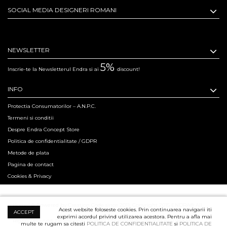
SOCIAL MEDIA DESIGNERI ROMANI
NEWSLETTER
5%
Inscrie-te la Newsletterul Endra si ai
discount!
INFO
Protectia Consumatorilor – A.N.P.C.
Termeni si conditii
Despre Endra Concept Store
Politica de confidentialitate / GDPR
Metode de plata
Pagina de contact
Cookies & Privacy
Hosted & Powered by Creation Code since 2011. Copyright 2015 ENDRA® All
Acest website foloseste cookies. Prin continuarea navigarii iti
ACCEPT
exprimi acordul privind utilizarea acestora. Pentru a afla mai
Rights Reserved.
Professional Product Photography Services ensured by
multe te rugam sa citesti
POLITICA DE CONFIDENTIALITATE
si
POLITICA DE