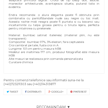
adaptata printului digital. Croiul de tip baby doll, asociat
manecilor arhitecturale, avantajeaza silueta, putand talia in
evidenta.
Endra recomanda: o alura eleganta poate fi obtinuta prin
combinatia cu pantofi/sandale nude sau negre cu toc inalt.
Aceasta rochie midi neagra poate fi purtata si cu bocanci sau
incaltaminte cu talpa groasa pentru o tinuta lejera, perfecta
pentru intalnirea cu prietenele.
Material: bumbac satinat italienesc (material plin, nu este
transparent)
Compozitie: bumbac 97%, 3% elastan; fara captuseala
Croi cambrat pe talie, fusta croi in A
Lungime: 101 cm pentru masura M38
Modelul are inaltimea 177 cm, produsul fotografiat este masura
M38
Alte masuri se realizeaza prin comanda personalizata
Curatare chimica
Pentru comenzi telefonice sau informatii suna-ne la
(+40)723211303
sau
(+40)314313877
TWEET
DISTRIBUIŢI
GOOGLE+
PINTEREST
RECOMANDAM ▼