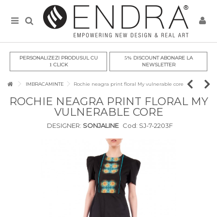
PERSONALIZEZI PRODUSUL CU
DISCOUNT ABONARE LA
5%
CLICK
NEWSLETTER
1
IMBRACAMINTE
Rochie neagra print floral My vulnerable core
ROCHIE NEAGRA PRINT FLORAL MY
VULNERABLE CORE
DESIGNER:
SONJALINE
Cod:
SJ-7-2203F