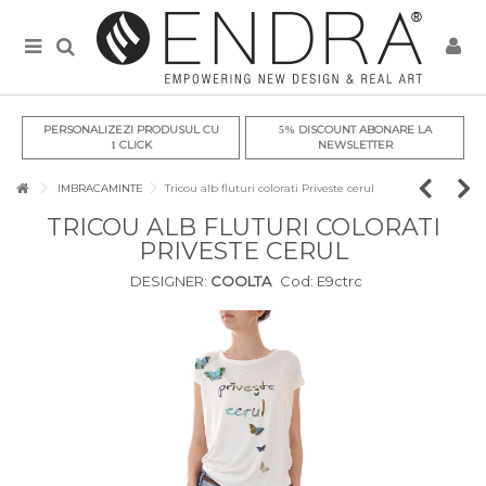
PERSONALIZEZI PRODUSUL CU
DISCOUNT ABONARE LA
5%
CLICK
NEWSLETTER
1
IMBRACAMINTE
Tricou alb fluturi colorati Priveste cerul
TRICOU ALB FLUTURI COLORATI
PRIVESTE CERUL
DESIGNER:
COOLTA
Cod:
E9ctrc