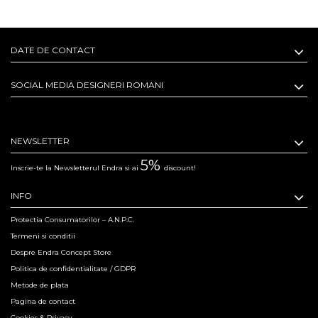
DATE DE CONTACT
SOCIAL MEDIA DESIGNERI ROMANI
NEWSLETTER
5%
Inscrie-te la Newsletterul Endra si ai
discount!
INFO
Protectia Consumatorilor – A.N.P.C.
Termeni si conditii
Despre Endra Concept Store
Politica de confidentialitate / GDPR
Metode de plata
Pagina de contact
Cookies & Privacy