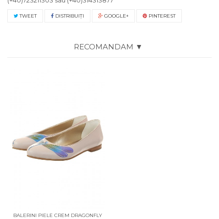
(+40)723211303
sau
(+40)314313877
TWEET
DISTRIBUIŢI
GOOGLE+
PINTEREST
RECOMANDAM ▼
BALERINI PIELE CREM DRAGONFLY