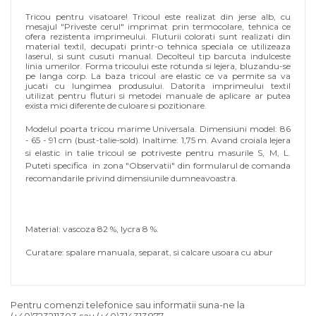
Tricou pentru visatoare! Tricoul este realizat din jerse alb, cu
mesajul "Priveste cerul" imprimat prin termocolare, tehnica ce
ofera rezistenta imprimeului. Fluturii colorati sunt realizati din
material textil, decupati printr-o tehnica speciala ce utilizeaza
laserul, si sunt cusuti manual. Decolteul tip barcuta indulceste
linia umerilor. Forma tricoului este rotunda si lejera, bluzandu-se
pe langa corp. La baza tricoul are elastic ce va permite sa va
jucati cu lungimea produsului. Datorita imprimeului textil
utilizat pentru fluturi si metodei manuale de aplicare ar putea
exista mici diferente de culoare si pozitionare.
Modelul poarta tricou marime Universala. Dimensiuni model: 86
- 65 - 91 cm (bust-talie-sold). Inaltime: 1,75 m.
Avand croiala lejera
si elastic in talie tricoul se potriveste pentru masurile S, M, L.
Puteti specifica in zona "Observatii" din formularul de comanda
recomandarile privind dimensiunile dumneavoastra.
Material:
vascoza 82 %, lycra 8 %.
Curatare:
spalare manuala, separat, si calcare usoara cu abur
Pentru comenzi telefonice sau informatii suna-ne la