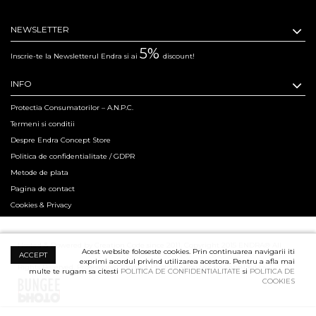
NEWSLETTER
5%
Inscrie-te la Newsletterul Endra si ai
discount!
INFO
Protectia Consumatorilor – A.N.P.C.
Termeni si conditii
Despre Endra Concept Store
Politica de confidentialitate / GDPR
Metode de plata
Pagina de contact
Cookies & Privacy
Hosted & Powered by Creation Code since 2011. Copyright 2015 ENDRA® All
Acest website foloseste cookies. Prin continuarea navigarii iti
ACCEPT
exprimi acordul privind utilizarea acestora. Pentru a afla mai
Rights Reserved.
Professional Product Photography Services ensured by
multe te rugam sa citesti
POLITICA DE CONFIDENTIALITATE
si
POLITICA DE
COOKIES