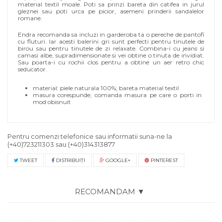
material textil moale. Poti sa prinzi bareta din catifea in jurul
gleznei sau poti urca pe picior, asemeni prinderii sandalelor
romane.
Endra recomanda sa incluzi in garderoba ta o pereche de pantofi
cu fluturi. Iar acesti balerini gri sunt perfecti pentru tinutele de
birou sau pentru tinutele de zi relaxate. Combina-i cu jeans si
camasi albe, supradimensionate si vei obtine o tinuta de invidiat.
Sau poarta-i cu rochii clos pentru a obtine un aer retro chic
seducator.
material: piele naturala 100%; bareta material textil
masura corespunde; comanda masura pe care o porti in
mod obisnuit
Pentru comenzi telefonice sau informatii suna-ne la
(+40)723211303
sau
(+40)314313877
TWEET
DISTRIBUIŢI
GOOGLE+
PINTEREST
RECOMANDAM ▼