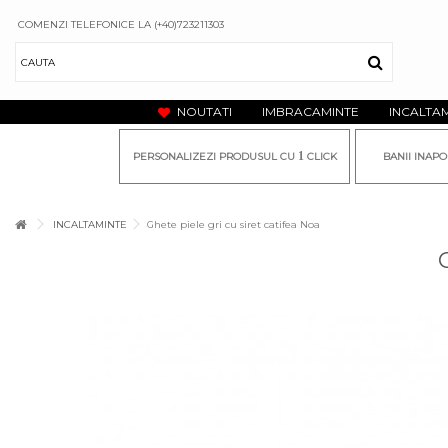
COMENZI TELEFONICE LA (+40)723211303
NOUTATI
IMBRACAMINTE
INCALTA
1
PERSONALIZEZI PRODUSUL CU
CLICK
BANII INAPO
INCALTAMINTE
Ghete piele gri cu siret catifea Noa