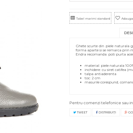
Tabel marimi standard
Adauga 
DES
Ghete scurte din piele naturala gr
forma aparte si se remarca prin mi
Endra recomanda: poti purta aceste
material: piele naturala 100
inchidere: cu siret catifea (ma
talpa antiaderenta
toc: 2 cm
masurile corespund, comand
Pentru comenzi telefonice sau in
TWEET
DISTRIBUIŢI
GO