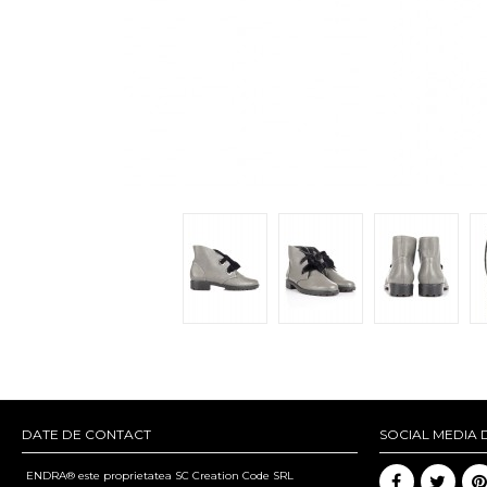
DATE DE CONTACT
SOCIAL MEDIA 
ENDRA® este proprietatea SC Creation Code SRL