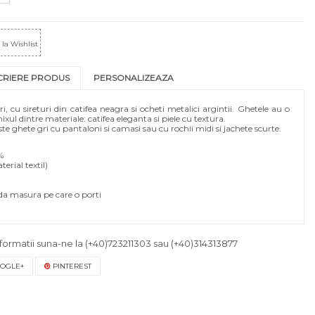
la Wishlist
CRIERE PRODUS
PERSONALIZEAZA
i, cu sireturi din catifea neagra si ocheti metalici argintii. Ghetele au o
xul dintre materiale: catifea eleganta si piele cu textura.
 ghete gri cu pantaloni si camasi sau cu rochii midi si jachete scurte.
%
terial textil)
a masura pe care o porti
formatii suna-ne la
(+40)723211303
sau
(+40)314313877
OGLE+
PINTEREST