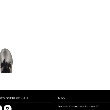
DESIGNERI ROMANI
INFO
Protectia Consumatorilor – A.N.P.C.