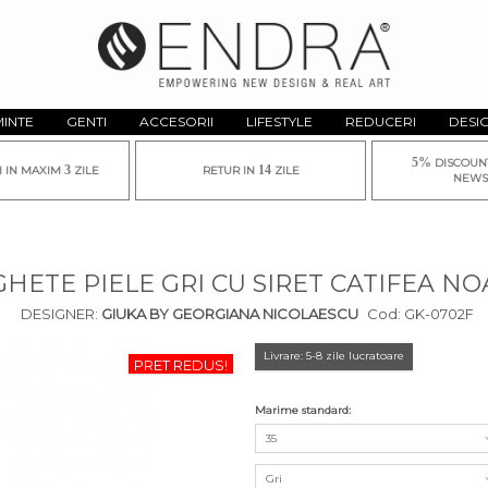
MINTE
GENTI
ACCESORII
LIFESTYLE
REDUCERI
DESI
5%
DISCOUN
3
14
I IN MAXIM
ZILE
RETUR IN
ZILE
NEWS
GHETE PIELE GRI CU SIRET CATIFEA NO
DESIGNER:
GIUKA BY GEORGIANA NICOLAESCU
Cod:
GK-0702F
Livrare: 5-8 zile lucratoare
PRET REDUS!
Marime standard:
35
Gri