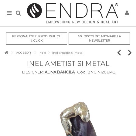
PERSONALIZEZI PRODUSUL CU
DISCOUNT ABONARE LA
5%
CLICK
NEWSLETTER
1
ACCESORII
Inele
Inel ametist si metal
INEL AMETIST SI METAL
DESIGNER:
ALINA BANCILA
Cod:
BNCIN120614B