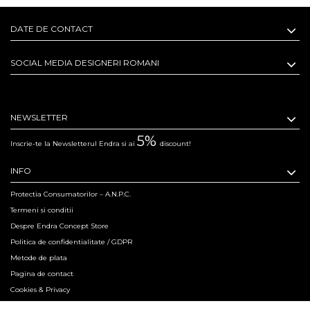
DATE DE CONTACT
SOCIAL MEDIA DESIGNERI ROMANI
NEWSLETTER
5%
Inscrie-te la Newsletterul Endra si ai
discount!
INFO
Protectia Consumatorilor – A.N.P.C.
Termeni si conditii
Despre Endra Concept Store
Politica de confidentialitate / GDPR
Metode de plata
Pagina de contact
Cookies & Privacy