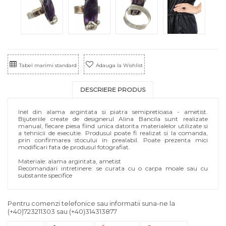
Tabel marimi standard
Adauga la Wishlist
DESCRIERE PRODUS
Inel din alama argintata si piatra semipretioasa - ametist.
Bijuteriile create de designerul Alina Bancila sunt realizate
manual, fiecare piesa fiind unica datorita materialelor utilizate si
a tehnicii de executie. Produsul poate fi realizat si la comanda,
prin confirmarea stocului in prealabil. Poate prezenta mici
modificari fata de produsul fotografiat.
Materiale: alama argintata, ametist
Recomandari intretinere: se curata cu o carpa moale sau cu
substante specifice
Pentru comenzi telefonice sau informatii suna-ne la
(+40)723211303
sau
(+40)314313877