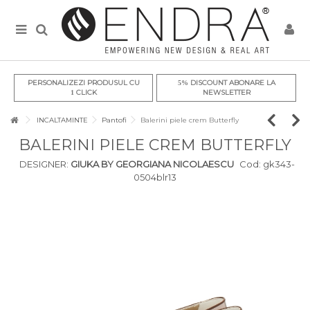
PERSONALIZEZI PRODUSUL CU
DISCOUNT ABONARE LA
5%
CLICK
NEWSLETTER
1
INCALTAMINTE
Pantofi
Balerini piele crem Butterfly
BALERINI PIELE CREM BUTTERFLY
DESIGNER:
GIUKA BY GEORGIANA NICOLAESCU
Cod:
gk343-
0504blr13