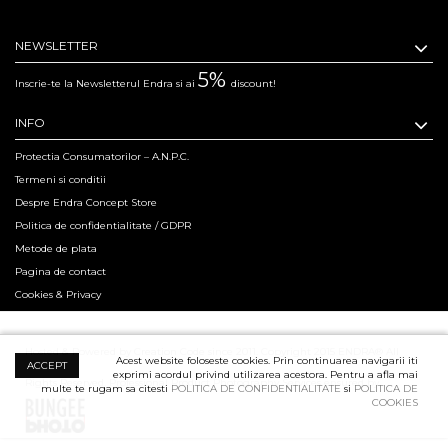
NEWSLETTER
5%
Inscrie-te la Newsletterul Endra si ai
discount!
INFO
Protectia Consumatorilor – A.N.P.C.
Termeni si conditii
Despre Endra Concept Store
Politica de confidentialitate / GDPR
Metode de plata
Pagina de contact
Cookies & Privacy
Hosted & Powered by Creation Code since 2011. Copyright 2015 ENDRA® All
Acest website foloseste cookies. Prin continuarea navigarii iti
ACCEPT
exprimi acordul privind utilizarea acestora. Pentru a afla mai
Rights Reserved.
Professional Product Photography Services ensured by
multe te rugam sa citesti
POLITICA DE CONFIDENTIALITATE
si
POLITICA DE
COOKIES