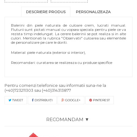
DESCRIERE PRODUS
PERSONALIZEAZA
Balerini din piele naturala de culoare crem, lucrati manual.
Fluturii sunt pictati manual cu vopsea speciala pentru piele ce va
rezista timp indelungat. La cerere balerinii se pot realiza si in alte
culori. Mentionati la rubrica "Observatii" culoarea sau elementele
de personalizare pe care le doriti.
Material: piele naturala (exterior si interior),
Recomandari: curatarea se realizeaza cu produse specifice
Pentru comenzi telefonice sau informatii suna-ne la
(+40)723211303
sau
(+40)314313877
TWEET
DISTRIBUIŢI
GOOGLE+
PINTEREST
RECOMANDAM ▼