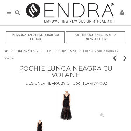
PERSONALIZEZI PRODUSUL CU
DISCOUNT ABONARE LA
5%
CLICK
NEWSLETTER
1
IMBRACAMINTE
Rochii
Rochii lungi
Rochie lunga neagra cu
volane
ROCHIE LUNGA NEAGRA CU
VOLANE
DESIGNER:
TERRA BY C.
Cod:
TERRAM-002