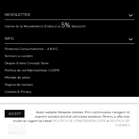
NEWSLETTER
5%
Inscrie-te la Newsletterul Endra si ai
discount!
INFO
Protectia Consumatorilor – A.N.P.C.
Termeni si conditii
Despre Endra Concept Store
Politica de confidentialitate / GDPR
Metode de plata
Pagina de contact
Cookies & Privacy
Hosted & Powered by Creation Code since 2011. Copyright 2015 ENDRA® All
Acest website foloseste cookies. Prin continuarea navigarii iti
ACCEPT
exprimi acordul privind utilizarea acestora. Pentru a afla mai
Rights Reserved.
Professional Product Photography Services ensured by
multe te rugam sa citesti
POLITICA DE CONFIDENTIALITATE
si
POLITICA DE
COOKIES