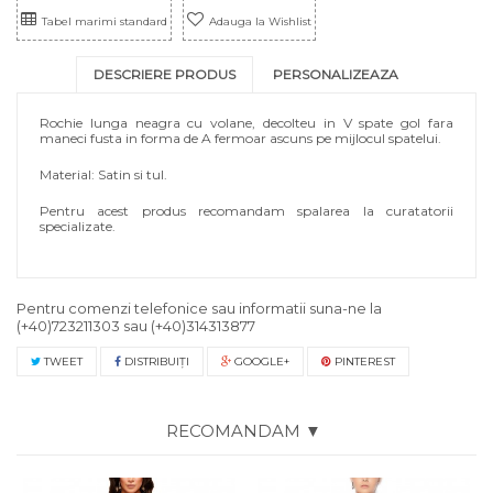
Tabel marimi standard
Adauga la Wishlist
DESCRIERE PRODUS
PERSONALIZEAZA
Rochie lunga neagra cu volane, decolteu in V spate gol fara
maneci fusta in forma de A fermoar ascuns pe mijlocul spatelui.
Material: Satin si tul.
Pentru acest produs recomandam spalarea la curatatorii
specializate.
Pentru comenzi telefonice sau informatii suna-ne la
(+40)723211303
sau
(+40)314313877
TWEET
DISTRIBUIŢI
GOOGLE+
PINTEREST
RECOMANDAM ▼