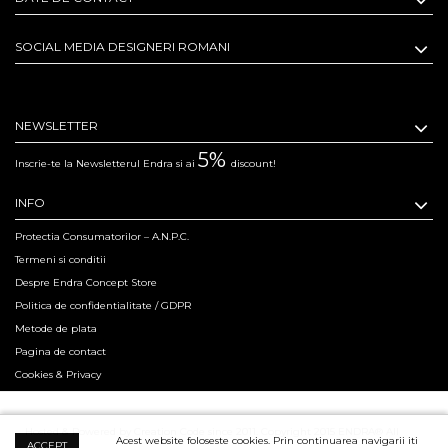
SOCIAL MEDIA DESIGNERI ROMANI
NEWSLETTER
5%
Inscrie-te la Newsletterul Endra si ai
discount!
INFO
Protectia Consumatorilor – A.N.P.C.
Termeni si conditii
Despre Endra Concept Store
Politica de confidentialitate / GDPR
Metode de plata
Pagina de contact
Cookies & Privacy
Hosted & Powered by Creation Code since 2011. Copyright 2015 ENDRA® All
Acest website foloseste cookies. Prin continuarea navigarii iti
ACCEPT