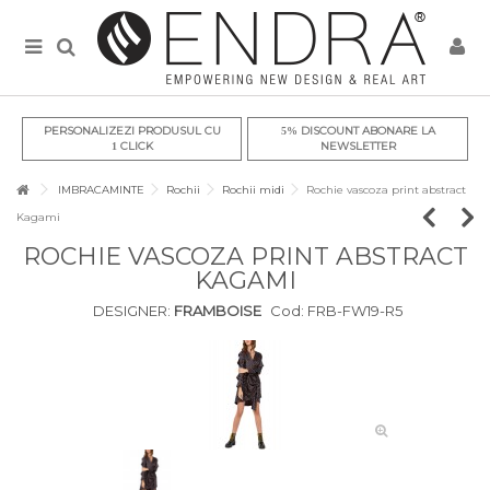
PERSONALIZEZI PRODUSUL CU
DISCOUNT ABONARE LA
5%
CLICK
NEWSLETTER
1
IMBRACAMINTE
Rochii
Rochii midi
Rochie vascoza print abstract
Kagami
ROCHIE VASCOZA PRINT ABSTRACT
KAGAMI
DESIGNER:
FRAMBOISE
Cod:
FRB-FW19-R5