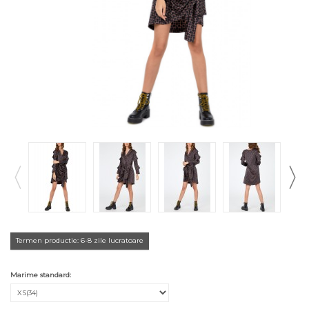
Termen productie: 6-8 zile lucratoare
Marime standard: