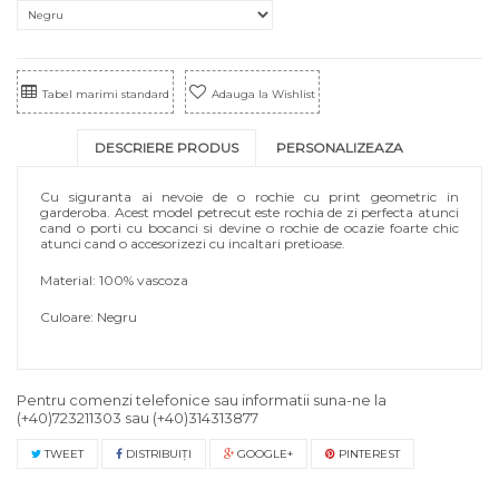
Tabel marimi standard
Adauga la Wishlist
DESCRIERE PRODUS
PERSONALIZEAZA
Cu siguranta ai nevoie de o rochie cu print geometric in
garderoba. Acest model petrecut este rochia de zi perfecta atunci
cand o porti cu bocanci si devine o rochie de ocazie foarte chic
atunci cand o accesorizezi cu incaltari pretioase.
Material: 100% vascoza
Culoare: Negru
Pentru comenzi telefonice sau informatii suna-ne la
(+40)723211303
sau
(+40)314313877
TWEET
DISTRIBUIŢI
GOOGLE+
PINTEREST