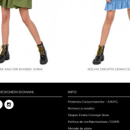
IE KAKI DIN BUMBAC SONIA
ROCHIE DREAPTA DENIM CE
DESIGNERI ROMANI
INFO
Protectia Consumatorilor – A.N.P.C.
Termeni si conditii
Despre Endra Concept Store
Politica de confidentialitate / GDPR
Metode de plata