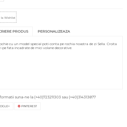
la Wishlist
CRIERE PRODUS
PERSONALIZEAZA
 rochie cu un model special poti conta pe rochia noastra de zi Sella. Croita
 pe fata incadrate de mici volane decorative.
formatii suna-ne la
(+40)723211303
sau
(+40)314313877
OGLE+
PINTEREST