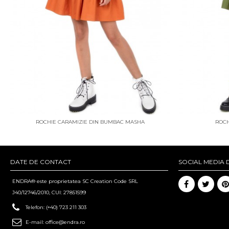
ROCHIE CARAMIZIE DIN BUMBAC MASHA
ROCH
DATE DE CONTACT
SOCIAL MEDIA 
ENDRA® este proprietatea SC Creation Code SRL
J40/12746/2010, CUI: 27851599
Telefon:
(+40) 723 211 303
E-mail:
office@endra.ro