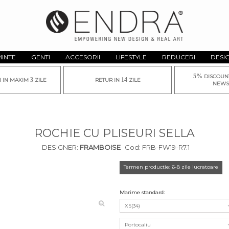
MINTE
GENTI
ACCESORII
LIFESTYLE
REDUCERI
DESI
5%
DISCOUN
3
14
I IN MAXIM
ZILE
RETUR IN
ZILE
NEWS
ROCHIE CU PLISEURI SELLA
DESIGNER:
FRAMBOISE
Cod:
FRB-FW19-R7.1
Termen productie: 6-8 zile lucratoare
Marime standard:
XS(34)
Portocaliu