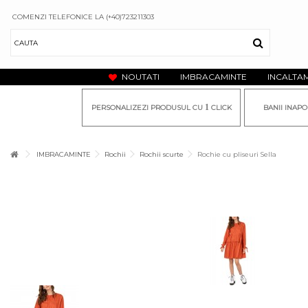
COMENZI TELEFONICE LA (+40)723211303
NOUTATI
IMBRACAMINTE
INCALTA
1
PERSONALIZEZI PRODUSUL CU
CLICK
BANII INAPO
IMBRACAMINTE
Rochii
Rochii scurte
Rochie cu pliseuri Sella