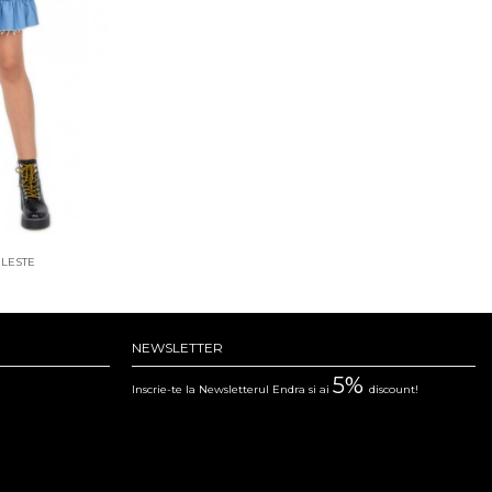
LESTE
NEWSLETTER
5%
Inscrie-te la Newsletterul Endra si ai
discount!