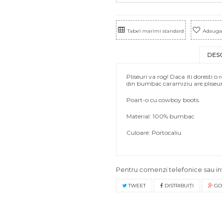
Tabel marimi standard
Adauga 
DES
Pliseuri va rog! Daca iti doresti o
din bumbac caramiziu are pliseuri
Poart-o cu cowboy boots.
Material: 100% bumbac
Culoare: Portocaliu
Pentru comenzi telefonice sau in
TWEET
DISTRIBUIŢI
GO