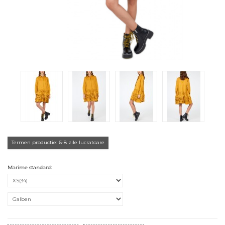
Termen productie: 6-8 zile lucratoare
Marime standard: