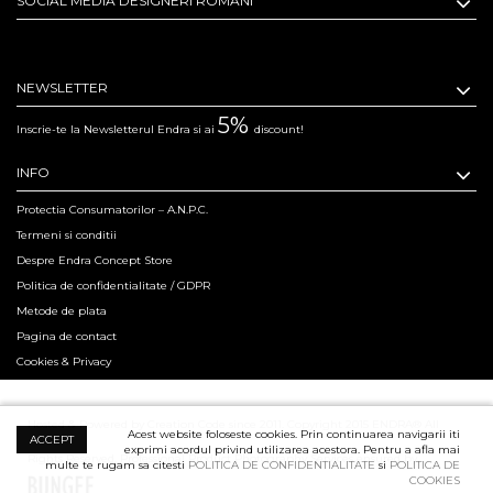
SOCIAL MEDIA DESIGNERI ROMANI
NEWSLETTER
5%
Inscrie-te la Newsletterul Endra si ai
discount!
INFO
Protectia Consumatorilor – A.N.P.C.
Termeni si conditii
Despre Endra Concept Store
Politica de confidentialitate / GDPR
Metode de plata
Pagina de contact
Cookies & Privacy
Hosted & Powered by Creation Code since 2011. Copyright 2015 ENDRA® All
Acest website foloseste cookies. Prin continuarea navigarii iti
ACCEPT
exprimi acordul privind utilizarea acestora. Pentru a afla mai
Rights Reserved.
Professional Product Photography Services ensured by
multe te rugam sa citesti
POLITICA DE CONFIDENTIALITATE
si
POLITICA DE
COOKIES