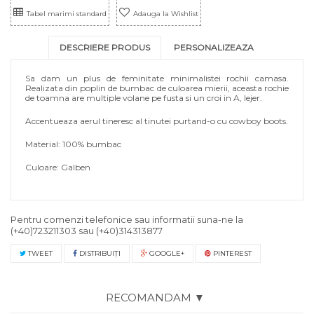
Tabel marimi standard
Adauga la Wishlist
DESCRIERE PRODUS
PERSONALIZEAZA
Sa dam un plus de feminitate minimalistei rochii camasa.
Realizata din poplin de bumbac de culoarea mierii, aceasta rochie
de toamna are multiple volane pe fusta si un croi in A, lejer.
Accentueaza aerul tineresc al tinutei purtand-o cu cowboy boots.
Material: 100% bumbac
Culoare: Galben
Pentru comenzi telefonice sau informatii suna-ne la
(+40)723211303
sau
(+40)314313877
TWEET
DISTRIBUIŢI
GOOGLE+
PINTEREST
RECOMANDAM ▼