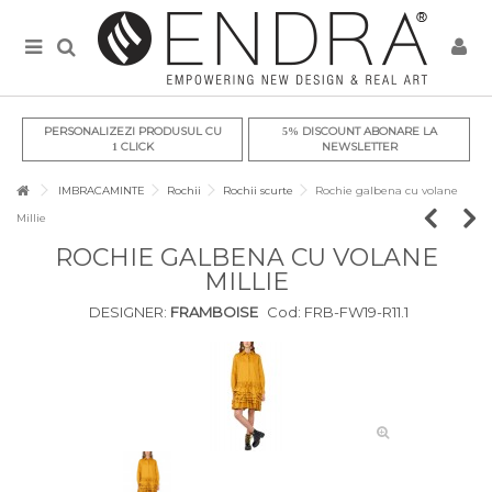
PERSONALIZEZI PRODUSUL CU
DISCOUNT ABONARE LA
5%
CLICK
NEWSLETTER
1
IMBRACAMINTE
Rochii
Rochii scurte
Rochie galbena cu volane
Millie
ROCHIE GALBENA CU VOLANE
MILLIE
DESIGNER:
FRAMBOISE
Cod:
FRB-FW19-R11.1