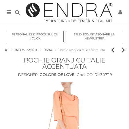
PERSONALIZEZI PRODUSUL CU
DISCOUNT ABONARE LA
5%
CLICK
NEWSLETTER
1
IMBRACAMINTE
Rochii
Rochie oranj cu talie accentuata
ROCHIE ORANJ CU TALIE
ACCENTUATA
DESIGNER:
COLORS OF LOVE
Cod:
COLRH30711B