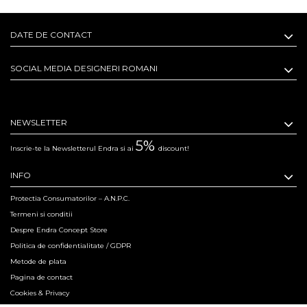
DATE DE CONTACT
SOCIAL MEDIA DESIGNERI ROMANI
NEWSLETTER
5%
Inscrie-te la Newsletterul Endra si ai
discount!
INFO
Protectia Consumatorilor – A.N.P.C.
Termeni si conditii
Despre Endra Concept Store
Politica de confidentialitate / GDPR
Metode de plata
Pagina de contact
Cookies & Privacy