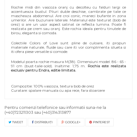
Rochie midi din vascoza oranj cu decolteu cu falduri largi ce
accentueaza bustul. Pliuri duble deschise, cambrate pe talie ce
mascheaza abdomenul. Are croi conic, maneci bufante in zona
umerilor. Are buzunare laterale. Materialul este texturat (bob de
orez) si are un usor aspect satinat ce reflecta lumina. Poate fi
realizata pe crem sau oranj. Este rochia ideala pentru tinutele de
birou, eleganta si comoda.
Colectiile Colors of Love sunt pline de culoare, iti propun
materiale naturale, fluide sau care iti vor complimenta silueta si
iti ofera piese versatile si comode.
Modelul poarta rochie masura M(38). Dimensiuni model: 86 - 65 -
91 cm (bust-talie-sold). Inaltime: 1,75 m.
Rochia este
realizata
exclusiv pentru Endra, editie limitata.
Compozitie: 100% vascoza, textura bob de orez
Curatare: spalare manuala cu apa rece, fara stoarcere
Pentru comenzi telefonice sau informatii suna-ne la
(+40)723211303
sau
(+40)314313877
TWEET
DISTRIBUIŢI
GOOGLE+
PINTEREST